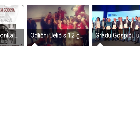
Prijavite se: Tonka Mršić i Mario Kovač podučavat će mlade Gospićane glumu
Odlični Jelić s 12 golova i Kolačević s 15 obrana seniore RK Gospić vodili do važne gostujuće pobjede