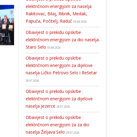
električnom energijom za naselja
Rakitovac, Bilaj, Ribnik, Medak,
Papuča, Počitelj, Raduč
03.08.2026
Obavijest o prekidu opskrbe
Gradu Gospiću uručena odluka o provođenju ITU mehanizma
Dočekajte Novu Godinu u Gospiću u podne uz Patriote i Kiću!!!
LAGUR Tramuntana poziva na informativnu radionicu u Karlobag
električnom energijom za dio naselja
Staro Selo
03.08.2026
Obavijest o prekidu opskrbe
električnom energijom za dijelove
naselja Ličko Petrovo Selo i Rešetar
28.07.2026
Obavijest o prekidu opskrbe
električnom energijom za dijelove
naselja Jezerce
28.07.2026
Obavijest o prekidu opskrbe
električnom energijom za za dio
naselja Željava Selo
28.07.2026