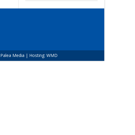
:
Palea Media
| Hosting:
WMD