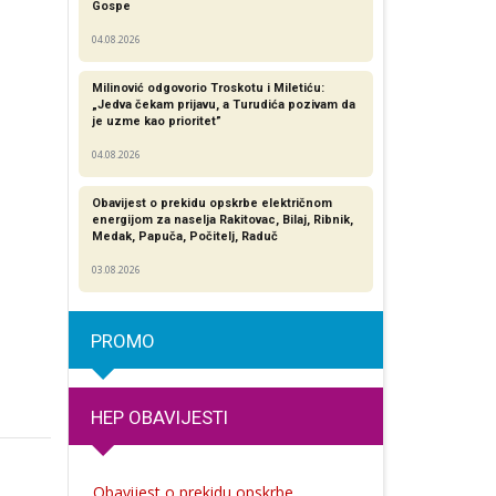
Gospe
04.08.2026
Milinović odgovorio Troskotu i Miletiću:
„Jedva čekam prijavu, a Turudića pozivam da
je uzme kao prioritet”
04.08.2026
Obavijest o prekidu opskrbe električnom
energijom za naselja Rakitovac, Bilaj, Ribnik,
Medak, Papuča, Počitelj, Raduč
03.08.2026
PROMO
HEP OBAVIJESTI
Obavijest o prekidu opskrbe