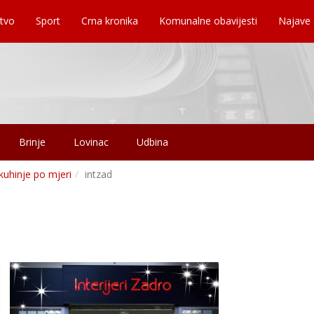
tvo
Sport
Crna kronika
Komunalne obavijesti
Najave
Brinje
Lovinac
Udbina
kuhinje po mjeri
intzad