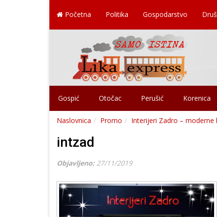
Početna
Politika
Gospodarstvo
Druš
Gospić
Otočac
Perušić
Korenica
Naslovnica
Promo
Interijeri Zadro – moderne 
intzad
Objavljeno:
27/11/2019