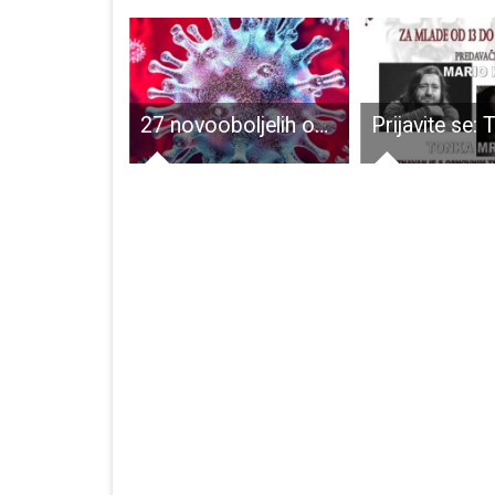
STEM avantura u Gospiću: Djeca istražuju magnetizam
27 novooboljelih od COVID-19, 23 osobe izliječene