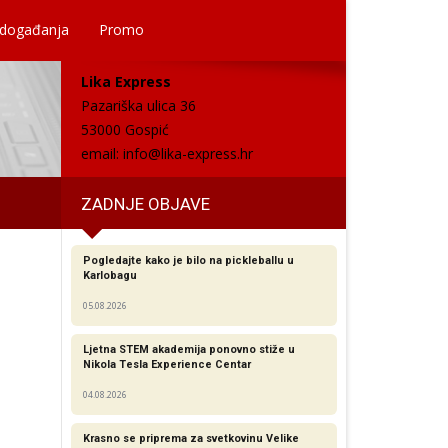
 događanja
Promo
Lika Express
Pazariška ulica 36
53000 Gospić
email:
info@lika-express.hr
ZADNJE OBJAVE
Pogledajte kako je bilo na pickleballu u
Karlobagu
05.08.2026
Ljetna STEM akademija ponovno stiže u
Nikola Tesla Experience Centar
04.08.2026
Krasno se priprema za svetkovinu Velike