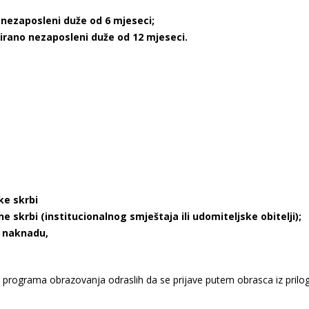
 nezaposleni duže od 6 mjeseci;
uirano nezaposleni duže od 12 mjeseci.
ke skrbi
 skrbi (institucionalnog smještaja ili udomiteljske obitelji);
u naknadu,
og programa obrazovanja odraslih da se prijave putem obrasca iz prilo