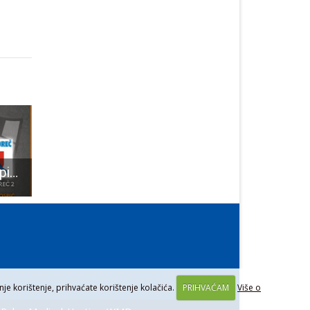
Rukometaši Gospića kreću u drugi dio ligaške sezone
U kinu Korzo ovaj vikend gledajte animirani film “Grozan i ja 4”
Održan svečani božićni koncert gospićkog Gradskog zbora “Vila Velebita”!
je korištenje, prihvaćate korištenje kolačića.
PRIHVAĆAM
Više o