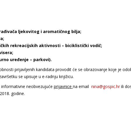
rađivača ljekovitog i aromatičnog bilja;
a;
ičkih rekreacijskih aktivnosti – biciklistički vodič;
visera;
turno uređenje – parkovi).
bnosti prijavljenih kandidata provodit će se obrazovanje koje je od
avršetku se upisuje u e-radnju knjižicu.
em informativne neobvezujuće
prijavnice
na email
nina@gospic.hr
ili do
2018. godine.