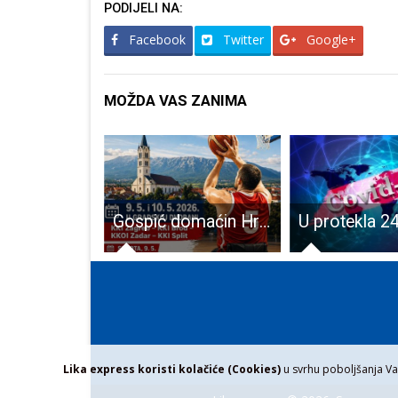
PODIJELI NA:
Facebook
Twitter
Google+
MOŽDA VAS ZANIMA
Danas je šestero novooboljelih od COVID-19. Jedna osoba preminula
Gospić domaćin Hrvatskog kupa u košarci u kolicima
Lika express koristi kolačiće (Cookies)
u svrhu poboljšanja Vaš