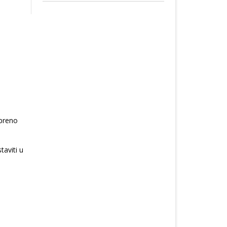
obreno
staviti u