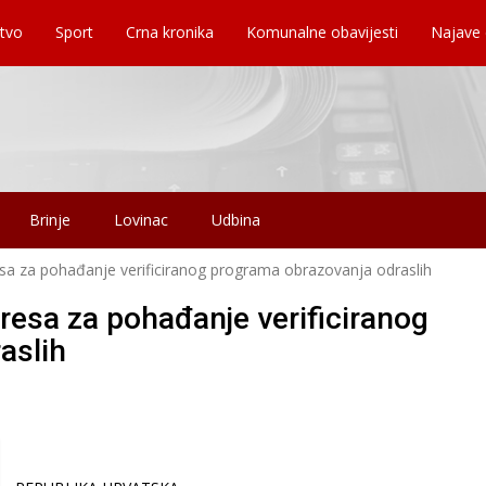
tvo
Sport
Crna kronika
Komunalne obavijesti
Najave
Brinje
Lovinac
Udbina
esa za pohađanje verificiranog programa obrazovanja odraslih
resa za pohađanje verificiranog
aslih