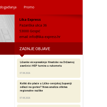
 događanja
Promo
Lika Express
Pazariška ulica 36
53000 Gospić
email:
info@lika-express.hr
ZADNJE OBJAVE
Ličanke viceprvakinje Hrvatske na Državnoj
završnici HEP turnira u rukometu
07.08.2026
Koliki dio plaće u Ličko-senjskoj županiji
odlazi na gorivo? Nova analiza otkriva
regionalne razlike​
07.08.2026