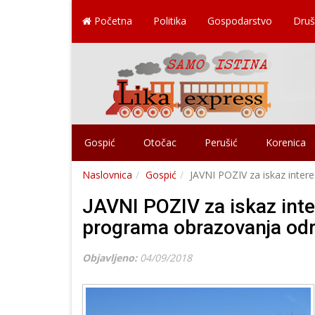
Početna
Politika
Gospodarstvo
Druš
Gospić
Otočac
Perušić
Korenica
Naslovnica
Gospić
JAVNI POZIV za iskaz inter
JAVNI POZIV za iskaz inte
programa obrazovanja odr
Objavljeno:
04/09/2018