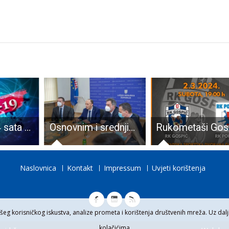
U protekla 24 sata čak pet kršenja mjere samoizolacije
Osnovnim i srednjim školama u Ličko-senjskoj županiji dodijeljeno 1.893.615,24 kuna bespovratnih sredstava za pomoćnike u nastavi
Naslovnica
Kontakt
Impressum
Uvjeti korištenja
eg korisničkog iskustva, analize prometa i korištenja društvenih mreža. Uz daljn
kolačićima