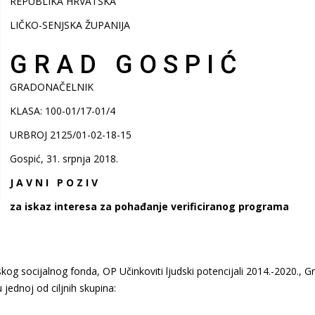
REPUBLIKA HRVATSKA
LIČKO-SENJSKA ŽUPANIJA
G R A D G O S P I Ć
GRADONAČELNIK
KLASA: 100-01/17-01/4
URBROJ 2125/01-02-18-15
Gospić, 31. srpnja 2018.
J A V N I P O Z I V
za iskaz interesa za pohađanje verificiranog programa
og socijalnog fonda, OP Učinkoviti ljudski potencijali 2014.-2020., G
jednoj od ciljnih skupina: