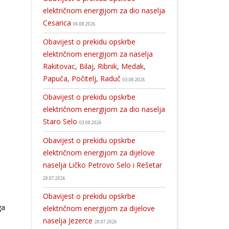
električnom energijom za dio naselja
Cesarica
06.08.2026
Obavijest o prekidu opskrbe
električnom energijom za naselja
Rakitovac, Bilaj, Ribnik, Medak,
Papuča, Počitelj, Raduč
03.08.2026
Obavijest o prekidu opskrbe
električnom energijom za dio naselja
Staro Selo
03.08.2026
Obavijest o prekidu opskrbe
električnom energijom za dijelove
naselja Ličko Petrovo Selo i Rešetar
28.07.2026
Obavijest o prekidu opskrbe
ga
električnom energijom za dijelove
naselja Jezerce
28.07.2026