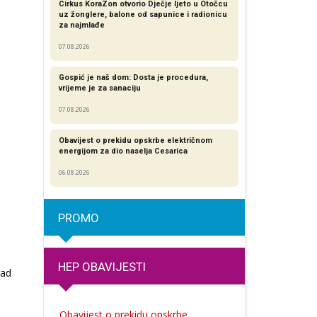
Cirkus KoraZon otvorio Dječje ljeto u Otočcu
uz žonglere, balone od sapunice i radionicu
za najmlađe
07.08.2026
Gospić je naš dom: Dosta je procedura,
vrijeme je za sanaciju
07.08.2026
Obavijest o prekidu opskrbe električnom
energijom za dio naselja Cesarica
06.08.2026
PROMO
HEP OBAVIJESTI
rad
Obavijest o prekidu opskrbe