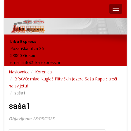
Lika Express
Pazariška ulica 36
53000 Gospić
email:
info@lika-express.hr
Naslovnica
Korenica
BRAVO: mladi kuglač Plitvičkih Jezera Saša Rapaić treći
na svijetu!
saša1
saša1
Objavljeno:
28/05/2025