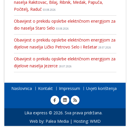
naselja Rakitovac, Bilaj, Ribnik, Medak, Papuča,
Počitelj, Raduč
03.08.2026
Obavijest o prekidu opskrbe električnom energijom za
dio naselja Staro Selo
03.08.2026
Obavijest o prekidu opskrbe električnom energijom za
dijelove naselja Ličko Petrovo Selo i Rešetar
28.07.2026
Obavijest o prekidu opskrbe električnom energijom za
dijelove naselja Jezerce
28.07.2026
Naslovnica
Kontakt
Impressum
Uvjeti korištenja
Lika express © 2026. Sva prava pridržana.
Web by:
Palea Media
| Hosting:
WMD