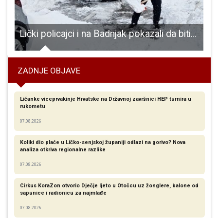
Lički policajci i na Badnjak pokazali da biti policajac nije samo posao, već poziv
ZADNJE OBJAVE
Ličanke viceprvakinje Hrvatske na Državnoj završnici HEP turnira u
rukometu
07.08.2026
Koliki dio plaće u Ličko-senjskoj županiji odlazi na gorivo? Nova
analiza otkriva regionalne razlike​
07.08.2026
Cirkus KoraZon otvorio Dječje ljeto u Otočcu uz žonglere, balone od
sapunice i radionicu za najmlađe
07.08.2026