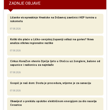
ZADNJE OBJAVE
Ličanke viceprvakinje Hrvatske na Državnoj završnici HEP turnira u
rukometu
07.08.2026
Koliki dio plaće u Ličko-senjskoj županiji odlazi na gorivo? Nova
analiza otkriva regionalne razlike​
07.08.2026
Cirkus KoraZon otvorio Dječje ljeto u Otočcu uz žonglere, balone od
sapunice i radionicu za najmlađe
07.08.2026
Gospić je naš dom: Dosta je procedura, vrijeme je za sanaciju
07.08.2026
Obavijest o prekidu opskrbe električnom energijom za dio naselja
Cesarica