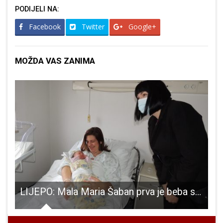
PODIJELI NA:
Facebook
Twitter
Google+
MOŽDA VAS ZANIMA
001 na Splitskom maratonu
LIJEPO: Mala Maria Šaban prva je beba s područja Gospića rođena u ovoj godini