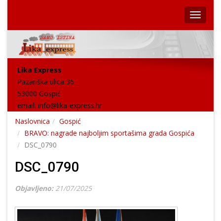
Lika Express
Pazariška ulica 36
53000 Gospić
email:
info@lika-express.hr
Naslovnica
Gospić
BRAVO: nagrade najboljim sportašima grada Gospića
DSC_0790
DSC_0790
Objavljeno:
21/07/2025