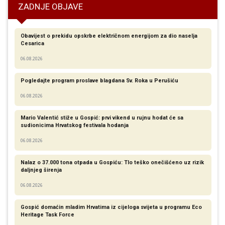
ZADNJE OBJAVE
Obavijest o prekidu opskrbe električnom energijom za dio naselja
Cesarica
06.08.2026
Pogledajte program proslave blagdana Sv. Roka u Perušiću
06.08.2026
Mario Valentić stiže u Gospić: prvi vikend u rujnu hodat će sa
sudionicima Hrvatskog festivala hodanja
06.08.2026
Nalaz o 37.000 tona otpada u Gospiću: Tlo teško onečišćeno uz rizik
daljnjeg širenja
06.08.2026
Gospić domaćin mladim Hrvatima iz cijeloga svijeta u programu Eco
Heritage Task Force