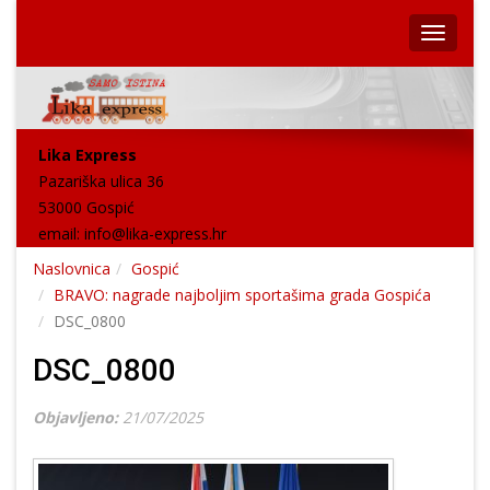
Lika Express
Pazariška ulica 36
53000 Gospić
email:
info@lika-express.hr
Naslovnica
Gospić
BRAVO: nagrade najboljim sportašima grada Gospića
DSC_0800
DSC_0800
Objavljeno:
21/07/2025