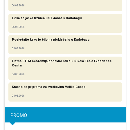
06.08.2026
Lička seljačka tržnica LiST danas u Karlobagu
06.08.2026
Pogledajte kako je bilo na pickleballu u Karlobagu
05.08.2026
Ljetna STEM akademija ponovno stiže u Nikola Tesla Experience
Centar
04.08.2026
Krasno se priprema za svetkovinu Velike Gospe
04.08.2026
PROMO