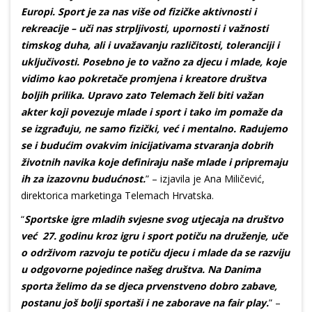
Europi. Sport je za nas više od fizičke aktivnosti i
rekreacije – uči nas strpljivosti, upornosti i važnosti
timskog duha, ali i uvažavanju različitosti, toleranciji i
uključivosti. Posebno je to važno za djecu i mlade, koje
vidimo kao pokretače promjena i kreatore društva
boljih prilika. Upravo zato Telemach želi biti važan
akter koji povezuje mlade i sport i tako im pomaže da
se izgrađuju, ne samo fizički, već i mentalno. Radujemo
se i budućim ovakvim inicijativama stvaranja dobrih
životnih navika koje definiraju naše mlade i pripremaju
ih za izazovnu budućnost.
” – izjavila je Ana Miličević,
direktorica marketinga Telemach Hrvatska.
“
Sportske igre mladih svjesne svog utjecaja na društvo
već 27. godinu kroz igru i sport potiču na druženje, uče
o održivom razvoju te potiču djecu i mlade da se razviju
u odgovorne pojedince našeg društva. Na Danima
sporta želimo da se djeca prvenstveno dobro zabave,
postanu još bolji sportaši i ne zaborave na fair play.
” –