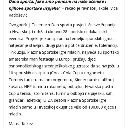
Danu sporta. Jako smo ponosni na naše učenike i
njihove sportske uspjehe
.“ – rekao je ravnatelj škole Ivica
Radošević.
Ovogodišnji Telemach Dan sporta posjetit će sve županije
u Hrvatskoj, i održati ukupno 28 sportsko-edukacijskih
evenata. Projekt je koncipiran na temelju sportskih igara,
natjecanje stavlja u drugi plan a potiče druženje, toleranciju
i inkluziju. Plazma Sportske igre mladih, najveća su sportsko
amaterska manifestacija u Europi, pružaju djeci
osnovnoškolskog i srednjoškolskog uzrasta da se natječu u
10 sportskih disciplina (Coca- Cola Cup u nogometu,
Tommy turnir u malom nogometu, Kinder turnir u uličnoj
košarci, HEP turnir u rukometu, odbojka, Hrvatska pošta
Cup u tenisu, stolni tenis, turnir u odbojci na pijesku, šah,
graničar i atletika). U 27. sezoni Plazma Sportske igre
mladih samo u Hrvatskoj okupit će više od 100.000 djece i
mladih.
Matea Kekez