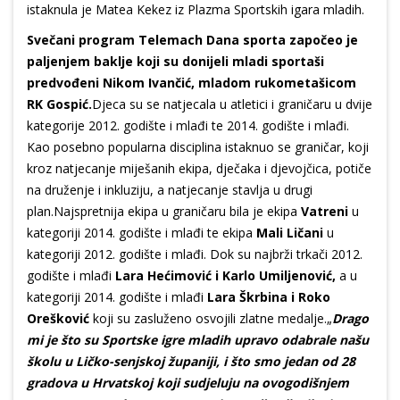
istaknula je Matea Kekez iz Plazma Sportskih igara mladih.
Svečani program Telemach Dana sporta započeo je
paljenjem baklje koji su donijeli mladi sportaši
predvođeni Nikom Ivančić, mladom rukometašicom
RK Gospić.
Djeca su se natjecala u atletici i graničaru u dvije
kategorije 2012. godište i mlađi te 2014. godište i mlađi.
Kao posebno popularna disciplina istaknuo se graničar, koji
kroz natjecanje miješanih ekipa, dječaka i djevojčica, potiče
na druženje i inkluziju, a natjecanje stavlja u drugi
plan.Najspretnija ekipa u graničaru bila je ekipa
Vatreni
u
kategoriji 2014. godište i mlađi te ekipa
Mali Ličani
u
kategoriji 2012. godište i mlađi. Dok su najbrži trkači 2012.
godište i mlađi
Lara Hećimović i Karlo Umiljenović,
a u
kategoriji 2014. godište i mlađi
Lara Škrbina i Roko
Orešković
koji su zasluženo osvojili zlatne medalje.„
Drago
mi je što su Sportske igre mladih upravo odabrale našu
školu u Ličko-senjskoj županiji, i što smo jedan od 28
gradova u Hrvatskoj koji sudjeluju na ovogodišnjem