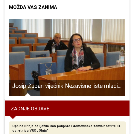
MOŽDA VAS ZANIMA
SKOG GRADA SPORTA ZA 2025. GODINU!
Josip Župan vijećnik Nezavisne liste mladih pitao HDZ-ove članove Vijeća grada Gospića: “pa ljudi tko vam nosi glavu?”
1
ZADNJE OBJAVE
Općina Brinje obilježila Dan pobjede i domovinske zahvalnosti te 31.
obljetnicu VRO „Oluja“