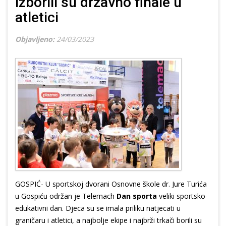
izborili su državno finale u
atletici
Objavljeno:
24/03/2023
GOSPIĆ- U sportskoj dvorani Osnovne škole dr. Jure Turića
u Gospiću održan je Telemach
Dan sporta
veliki sportsko-
edukativni dan. Djeca su se imala priliku natjecati u
graničaru i atletici, a najbolje ekipe i najbrži trkači borili su