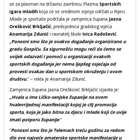
se za plasman na državnu završnicu Plazma
Sportskih
igara mladih
koja će se sredinom srpnja održati u Rijeci.
Mlade je sportaše podržala je zamjenica župana
Jasna
Orešković Brkljačić
, predsjednica gradskog vijeća
Anamarija Zdunić
i ravnatelj škole
Ivica Radošević
.
„
Ponosni smo što je ovakvo događanje organizirano u
gradu Gospiću. Sa sigurnošću mogu reći da ćemo se
uvijek odazvati i pomoći u organizaciji ovakvih
sportskih događanja jer nema ljepšeg osjećaja od
provesti ovakav dan u sportskom okruženju i ovom
društvu.
“ – rekla je Anamarija Zdunić.
Zamjenica župana Jasna Orešković Brkljačić izjavila je:
„Hvala u ime Ličko-senjske županije na ovom
hvalevrijednoj manifestaciji kojoj je cilj promocija
sporta, koja je jako bitna za djecu i mlade koji će uvije
imati potporu županije
.“
“
Ponosni smo što je Telemach treću godinu za redom
dio ove najveće amaterske sportske manifestacije u