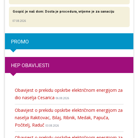
Gospić je naš dom: Dosta je procedura, vrijeme je za sanaciju
07.08.2026
PROMO
HEP OBAVIJESTI
Obavijest o prekidu opskrbe električnom energijom za
dio naselja Cesarica
06.08.2026
Obavijest o prekidu opskrbe električnom energijom za
naselja Rakitovac, Bilaj, Ribnik, Medak, Papuča,
Počitelj, Raduč
03.08.2026
Obavijest o prekidu opskrbe električnom energijom za