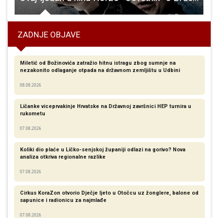
ZADNJE OBJAVE
Miletić od Božinovića zatražio hitnu istragu zbog sumnje na
nezakonito odlaganje otpada na državnom zemljištu u Udbini
08.08.2026
Ličanke viceprvakinje Hrvatske na Državnoj završnici HEP turnira u
rukometu
07.08.2026
Koliki dio plaće u Ličko-senjskoj županiji odlazi na gorivo? Nova
analiza otkriva regionalne razlike​
07.08.2026
Cirkus KoraZon otvorio Dječje ljeto u Otočcu uz žonglere, balone od
sapunice i radionicu za najmlađe
07.08.2026