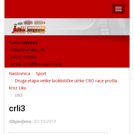
Lika Express
Pazariška ulica 36
53000 Gospić
email:
info@lika-express.hr
Naslovnica
Sport
Druga etapa velike biciklističke utrke CRO race prošla
kroz Liku
crli3
crli3
Objavljeno:
02/10/2019