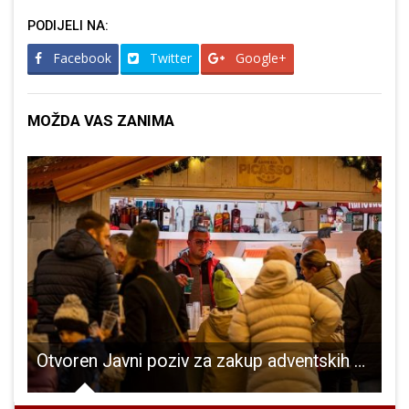
PODIJELI NA:
Facebook
Twitter
Google+
MOŽDA VAS ZANIMA
e na sustav javne odvodnje otpadnih voda
Otvoren Javni poziv za zakup adventskih kućica u Otočcu
I