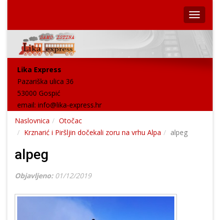
Lika Express
Pazariška ulica 36
53000 Gospić
email:
info@lika-express.hr
Naslovnica
Otočac
Krznarić i Piršljin dočekali zoru na vrhu Alpa
alpeg
alpeg
Objavljeno:
01/12/2019