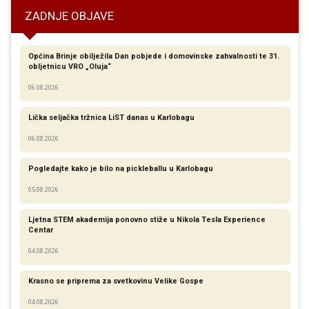
ZADNJE OBJAVE
Općina Brinje obilježila Dan pobjede i domovinske zahvalnosti te 31.
obljetnicu VRO „Oluja“
06.08.2026
Lička seljačka tržnica LiST danas u Karlobagu
06.08.2026
Pogledajte kako je bilo na pickleballu u Karlobagu
05.08.2026
Ljetna STEM akademija ponovno stiže u Nikola Tesla Experience
Centar
04.08.2026
Krasno se priprema za svetkovinu Velike Gospe
04.08.2026