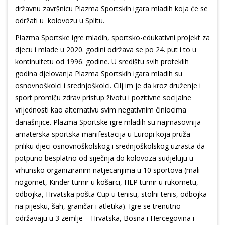
državnu završnicu Plazma Sportskih igara mladih koja će se
održati u kolovozu u Splitu.
Plazma Sportske igre mladih, sportsko-edukativni projekt za
djecu i mlade u 2020. godini održava se po 24. put i to u
kontinuitetu od 1996. godine. U središtu svih proteklih
godina djelovanja Plazma Sportskih igara mladih su
osnovnoškolci i srednjoškolci. Cilj im je da kroz druženje i
sport promiču zdrav pristup životu i pozitivne socijalne
vrijednosti kao alternativu svim negativnim činiocima
današnjice. Plazma Sportske igre mladih su najmasovnija
amaterska sportska manifestacija u Europi koja pruža
priliku djeci osnovnoškolskog i srednjoškolskog uzrasta da
potpuno besplatno od siječnja do kolovoza sudjeluju u
vrhunsko organiziranim natjecanjima u 10 sportova (mali
nogomet, Kinder turnir u košarci, HEP turnir u rukometu,
odbojka, Hrvatska pošta Cup u tenisu, stolni tenis, odbojka
na pijesku, šah, graničar i atletika). Igre se trenutno
održavaju u 3 zemlje – Hrvatska, Bosna i Hercegovina i