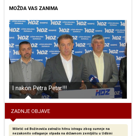
MOŽDA VAS ZANIMA
je utrke “Lika night run”.
I nakon Petra Petar!!!
ZADNJE OBJAVE
Miletić od Božinovića zatražio hitnu istragu zbog sumnje na
nezakonito odlaganje otpada na državnom zemljištu u Udbini