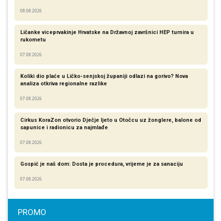
08.08.2026
Ličanke viceprvakinje Hrvatske na Državnoj završnici HEP turnira u
rukometu
07.08.2026
Koliki dio plaće u Ličko-senjskoj županiji odlazi na gorivo? Nova
analiza otkriva regionalne razlike​
07.08.2026
Cirkus KoraZon otvorio Dječje ljeto u Otočcu uz žonglere, balone od
sapunice i radionicu za najmlađe
07.08.2026
Gospić je naš dom: Dosta je procedura, vrijeme je za sanaciju
07.08.2026
PROMO