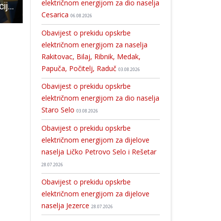
električnom energijom za dio naselja
VIDEO: konferencija za novinare gradonačelnika Karla Starčevića povodom prve godine mandata
Malonogometaši Lika športa, i kadeti i seniori, tijekom vikenda su u punom pogonu
U subotu 22.rujna u Harvesteru nastupa rock sastav “Vis mi
Cesarica
06.08.2026
Obavijest o prekidu opskrbe
električnom energijom za naselja
Rakitovac, Bilaj, Ribnik, Medak,
Papuča, Počitelj, Raduč
03.08.2026
Obavijest o prekidu opskrbe
električnom energijom za dio naselja
Staro Selo
03.08.2026
Obavijest o prekidu opskrbe
električnom energijom za dijelove
naselja Ličko Petrovo Selo i Rešetar
28.07.2026
Obavijest o prekidu opskrbe
električnom energijom za dijelove
naselja Jezerce
28.07.2026