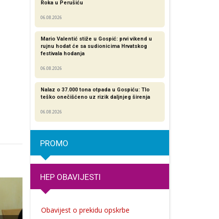
Roka u Perušiću
06.08.2026
Mario Valentić stiže u Gospić: prvi vikend u
rujnu hodat će sa sudionicima Hrvatskog
festivala hodanja
06.08.2026
Nalaz o 37.000 tona otpada u Gospiću: Tlo
teško onečišćeno uz rizik daljnjeg širenja
06.08.2026
PROMO
HEP OBAVIJESTI
Obavijest o prekidu opskrbe