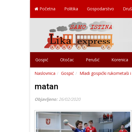
Početna
Politika
Gospodarstvo
Druš
Gospić
Otočac
Perušić
Korenica
Naslovnica
Gospić
Mladi gospićki rukometaši i
matan
Objavljeno:
26/02/2020