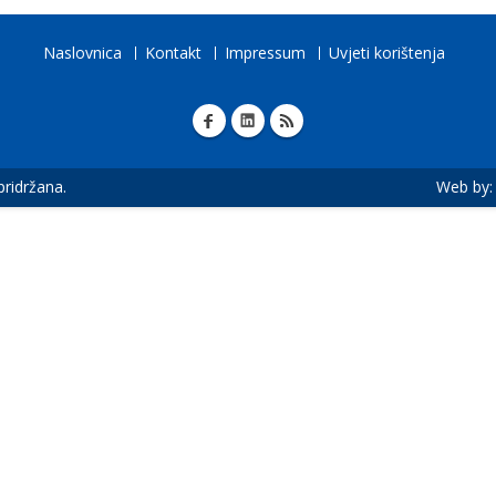
Naslovnica
Kontakt
Impressum
Uvjeti korištenja
 pridržana.
Web by