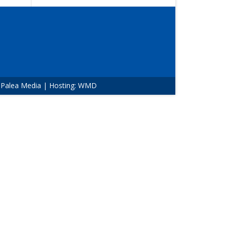
:
Palea Media
| Hosting:
WMD