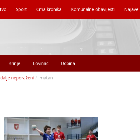
tvo
Sport
Crna kronika
Komunalne obavijesti
Najave
Brinje
Lovinac
Udbina
 dalje neporaženi
matan