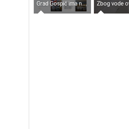
Buša- govedo koje malo traži, a puno daje
Grad Gospić ima novu web stranicu, aktivan je na Facebooku, a ima i svoj hashtag