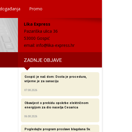
 događanja
Promo
Lika Express
Pazariška ulica 36
53000 Gospić
email:
info@lika-express.hr
ZADNJE OBJAVE
Gospić je naš dom: Dosta je procedura,
vrijeme je za sanaciju
07.08.2026
Obavijest o prekidu opskrbe električnom
energijom za dio naselja Cesarica
06.08.2026
Pogledajte program proslave blagdana Sv.