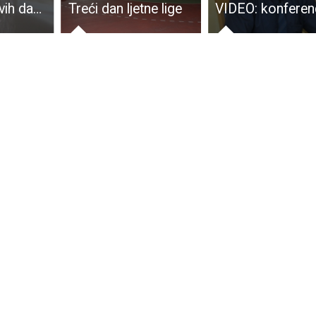
Zbog vode ovih dana bilo je “nepotrebne” panike među građanima
Treći dan ljetne lige