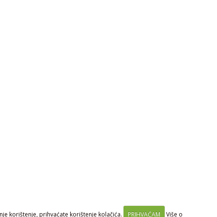
je korištenje, prihvaćate korištenje kolačića.
PRIHVAĆAM
Više o