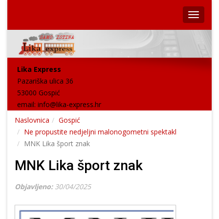
Lika Express
Pazariška ulica 36
53000 Gospić
email:
info@lika-express.hr
Naslovnica
Gospić
Ne propustite nedjeljni malonogometni spektakl
MNK Lika šport znak
MNK Lika šport znak
Objavljeno:
30/04/2025