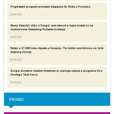
Pogledajte program proslave blagdana Sv. Roka u Perušiću
06.08.2026
Mario Valentić stiže u Gospić: prvi vikend u rujnu hodat će sa
sudionicima Hrvatskog festivala hodanja
06.08.2026
Nalaz o 37.000 tona otpada u Gospiću: Tlo teško onečišćeno uz rizik
daljnjeg širenja
06.08.2026
Gospić domaćin mladim Hrvatima iz cijeloga svijeta u programu Eco
Heritage Task Force
06.08.2026
PROMO