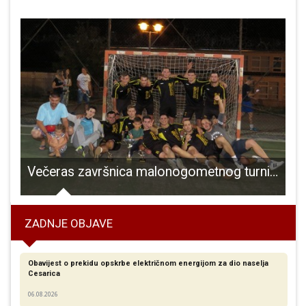
Večeras završnica malonogometnog turnira u Ličkom Osiku!
ZADNJE OBJAVE
Obavijest o prekidu opskrbe električnom energijom za dio naselja
Cesarica
06.08.2026