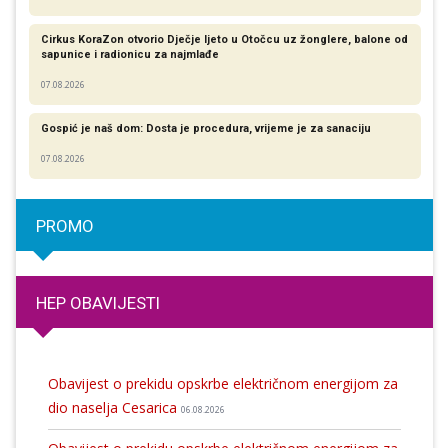
Cirkus KoraZon otvorio Dječje ljeto u Otočcu uz žonglere, balone od
sapunice i radionicu za najmlađe
07.08.2026
Gospić je naš dom: Dosta je procedura, vrijeme je za sanaciju
07.08.2026
PROMO
HEP OBAVIJESTI
Obavijest o prekidu opskrbe električnom energijom za
dio naselja Cesarica
06.08.2026