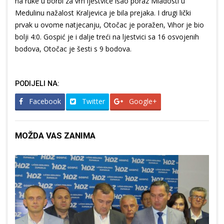
na ruke u borbi za vrh ljestvice išao poraz Mladosti u
Medulinu nažalost Kraljevica je bila prejaka. I drugi lički
prvak u ovome natjecanju, Otočac je poražen, Vihor je bio
bolji 4:0. Gospić je i dalje treći na ljestvici sa 16 osvojenih
bodova, Otočac je šesti s 9 bodova.
PODIJELI NA:
Facebook
Twitter
Google+
MOŽDA VAS ZANIMA