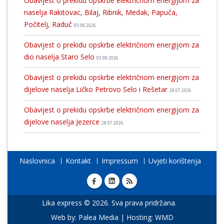
Obavijest o prekidu opskrbe električnom energijom za
naselja Rakitovac, Bilaj, Ribnik, Medak, Papuča,
Počitelj, Raduč
03.08.2026
Obavijest o prekidu opskrbe električnom energijom za
dio naselja Staro Selo
03.08.2026
Obavijest o prekidu opskrbe električnom energijom za
dijelove naselja Ličko Petrovo Selo i Rešetar
28.07.2026
Obavijest o prekidu opskrbe električnom energijom za
dijelove naselja Jezerce
28.07.2026
Naslovnica
Kontakt
Impressum
Uvjeti korištenja
Lika express © 2026. Sva prava pridržana.
Web by:
Palea Media
| Hosting:
WMD