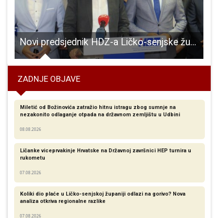
ju u Gospiću izložba pasa 6.i 7.FCI skupine
Novi predsjednik HDZ-a Ličko-senjske županije Marijan Kustić dobio 2792 glasa na današnjim izborima!!!
ZADNJE OBJAVE
Miletić od Božinovića zatražio hitnu istragu zbog sumnje na
nezakonito odlaganje otpada na državnom zemljištu u Udbini
08.08.2026
Ličanke viceprvakinje Hrvatske na Državnoj završnici HEP turnira u
rukometu
07.08.2026
Koliki dio plaće u Ličko-senjskoj županiji odlazi na gorivo? Nova
analiza otkriva regionalne razlike​
07.08.2026