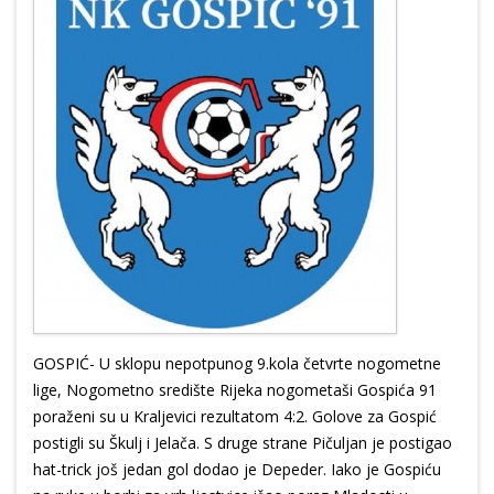
GOSPIĆ- U sklopu nepotpunog 9.kola četvrte nogometne
lige, Nogometno središte Rijeka nogometaši Gospića 91
poraženi su u Kraljevici rezultatom 4:2. Golove za Gospić
postigli su Škulj i Jelača. S druge strane Pičuljan je postigao
hat-trick još jedan gol dodao je Depeder. Iako je Gospiću