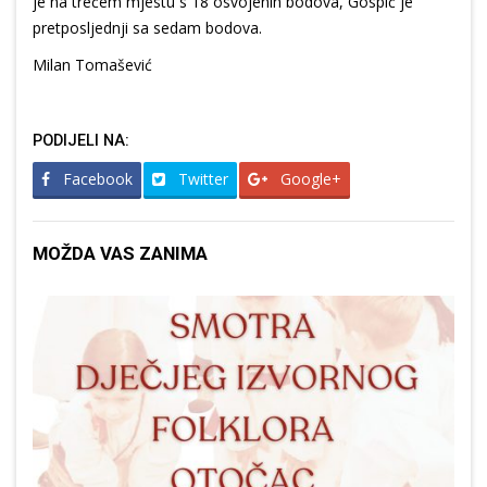
je na trećem mjestu s 18 osvojenih bodova, Gospić je
pretposljednji sa sedam bodova.
Milan Tomašević
PODIJELI NA:
Facebook
Twitter
Google+
MOŽDA VAS ZANIMA