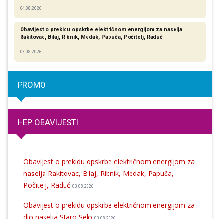
04.08.2026
Obavijest o prekidu opskrbe električnom energijom za naselja
Rakitovac, Bilaj, Ribnik, Medak, Papuča, Počitelj, Raduč
03.08.2026
PROMO
HEP OBAVIJESTI
Obavijest o prekidu opskrbe električnom energijom za
naselja Rakitovac, Bilaj, Ribnik, Medak, Papuča,
Počitelj, Raduč
03.08.2026
Obavijest o prekidu opskrbe električnom energijom za
dio naselja Staro Selo
03.08.2026