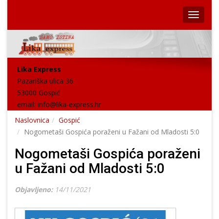
Lika Express
Pazariška ulica 36
53000 Gospić
email:
info@lika-express.hr
Naslovnica
Gospić
Nogometaši Gospića poraženi u Fažani od Mladosti 5:0
Nogometaši Gospića poraženi
u Fažani od Mladosti 5:0
Objavljeno:
14/11/2021