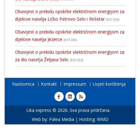
Obavijest o prekidu opskrbe električnom energijom za
dijelove naselja Ličko Petrovo Selo i Rešetar
28.07.2026
Obavijest o prekidu opskrbe električnom energijom za
dijelove naselja Jezerce
28.07.2026
Obavijest o prekidu opskrbe električnom energijom za
za dio naselja Željava Selo
28.07.2026
Naslovnica
Kontakt
Impressum
Uvjeti korištenja
Lika express © 2026. Sva prava pridržana.
Web by:
Palea Media
| Hosting:
WMD