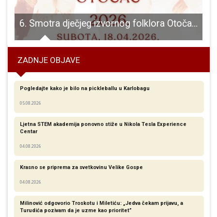
ta u djelatnostima pogođenim COVID-19 za siječanj-veljaču 2021.
6. Smotra dječjeg izvornog folklora Otočac 2026.
ZADNJE OBJAVE
Pogledajte kako je bilo na pickleballu u Karlobagu
05.08.2026
Ljetna STEM akademija ponovno stiže u Nikola Tesla Experience
Centar
04.08.2026
Krasno se priprema za svetkovinu Velike Gospe
04.08.2026
Milinović odgovorio Troskotu i Miletiću: „Jedva čekam prijavu, a
Turudića pozivam da je uzme kao prioritet”