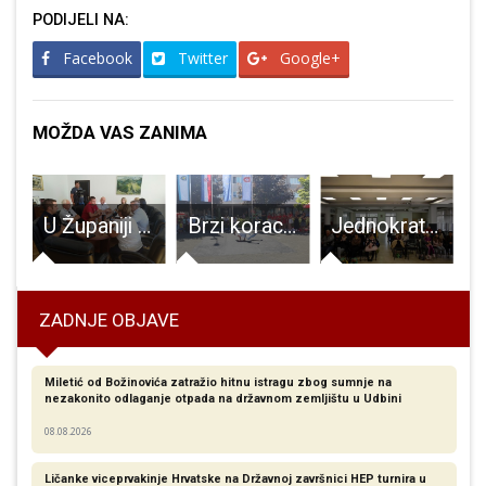
PODIJELI NA:
Facebook
Twitter
Google+
MOŽDA VAS ZANIMA
ni križ aktivan i na Novu godinu!
U Županiji potpisani ugovori o sufinanciranju rada nekoliko žurnih službi
Brzi koraci, okretanje na leđima, stajanje na rukama zagrijali sudionike breakdance radionice
Jednokratna pomoć grada Gospića djeci s poteškoćama u razvoju povodom Uskrsa
ZADNJE OBJAVE
Miletić od Božinovića zatražio hitnu istragu zbog sumnje na
nezakonito odlaganje otpada na državnom zemljištu u Udbini
08.08.2026
Ličanke viceprvakinje Hrvatske na Državnoj završnici HEP turnira u