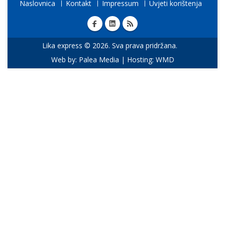
Naslovnica
Kontakt
Impressum
Uvjeti korištenja
Lika express © 2026. Sva prava pridržana.
Web by:
Palea Media
| Hosting:
WMD