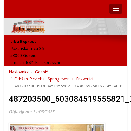
Lika Express
Pazariška ulica 36
53000 Gospić
email:
info@lika-express.hr
Naslovnica
Gospić
Održan Pickleball Spring event u Crikvenici
487203500_603084519555821_7436869258167745740_n
487203500_603084519555821_
Objavljeno:
31/03/2025