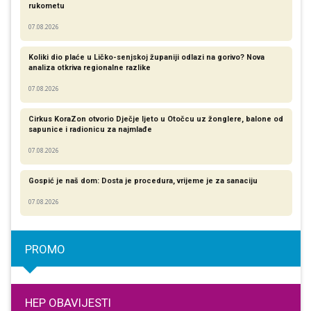
rukometu
07.08.2026
Koliki dio plaće u Ličko-senjskoj županiji odlazi na gorivo? Nova
analiza otkriva regionalne razlike​
07.08.2026
Cirkus KoraZon otvorio Dječje ljeto u Otočcu uz žonglere, balone od
sapunice i radionicu za najmlađe
07.08.2026
Gospić je naš dom: Dosta je procedura, vrijeme je za sanaciju
07.08.2026
PROMO
HEP OBAVIJESTI