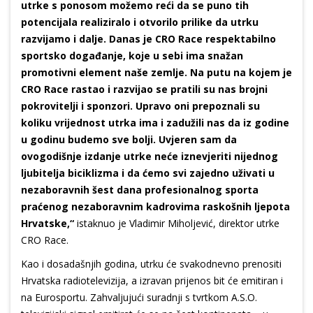
utrke s ponosom možemo reći da se puno tih
potencijala realiziralo i otvorilo prilike da utrku
razvijamo i dalje. Danas je CRO Race respektabilno
sportsko događanje, koje u sebi ima snažan
promotivni element naše zemlje. Na putu na kojem je
CRO Race rastao i razvijao se pratili su nas brojni
pokrovitelji i sponzori. Upravo oni prepoznali su
koliku vrijednost utrka ima i zadužili nas da iz godine
u godinu budemo sve bolji. Uvjeren sam da
ovogodišnje izdanje utrke neće iznevjeriti nijednog
ljubitelja biciklizma i da ćemo svi zajedno uživati u
nezaboravnih šest dana profesionalnog sporta
praćenog nezaboravnim kadrovima raskošnih ljepota
Hrvatske,“
istaknuo je Vladimir Miholjević, direktor utrke
CRO Race.
Kao i dosadašnjih godina, utrku će svakodnevno prenositi
Hrvatska radiotelevizija, a izravan prijenos bit će emitiran i
na Eurosportu. Zahvaljujući suradnji s tvrtkom A.S.O.