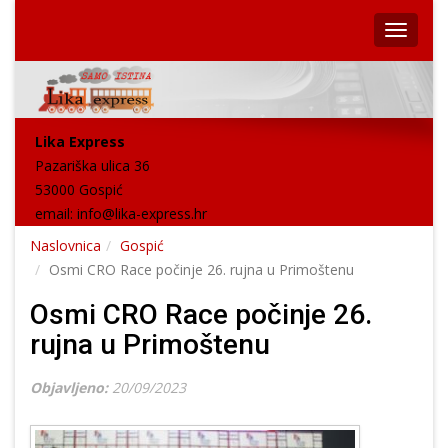
Lika Express
Pazariška ulica 36
53000 Gospić
email:
info@lika-express.hr
Naslovnica
Gospić
Osmi CRO Race počinje 26. rujna u Primoštenu
Osmi CRO Race počinje 26.
rujna u Primoštenu
Objavljeno:
20/09/2023