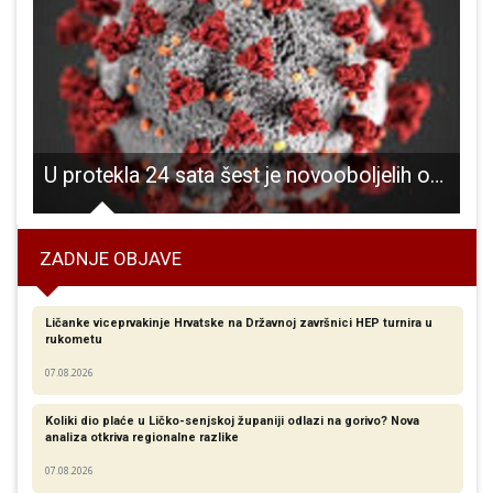
ije na pomorska dobra u Ličko-senjskoj županiji?
U protekla 24 sata šest je novooboljelih od COVID-19
ZADNJE OBJAVE
Ličanke viceprvakinje Hrvatske na Državnoj završnici HEP turnira u
rukometu
07.08.2026
Koliki dio plaće u Ličko-senjskoj županiji odlazi na gorivo? Nova
analiza otkriva regionalne razlike​
07.08.2026