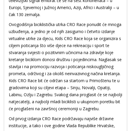
televizijski signal emitirat će se na šest kontinenata – u
Europi, Sjevernoj i Južnoj Americi, Aziji, Africi i Australiji – u
čak 130 zemalja.
Ovogodišnja biciklistička utrka CRO Race ponudit će mnoga
uzbuđenja, a jedno je od njih zasigurno i četvrto izdanje
virtualne utrke za djecu, Kids CRO Race koja se organizira s
ciljem poticanja što više djece na rekreaciju i sport te
stvaranja svijesti o pozitivnim učincima na zdravlje koje
kretanje biciklom donosi društvu i pojedincima. Naglasak se
stavlja i na promociju razvoja i poticanja niskougljičnog
prometa, održivog i za okoliš neinvazivnog načina kretanja.
Kids CRO Race bit će održan sa startom u Primoštenu te u
gradovima koji su ciljevi etapa – Sinju, Novalji, Opatiji,
Labinu, Ozlju i Zagrebu. Svakog dana proglasit će se najbolji
natjecatelji, a najbolji mladi biciklisti u ukupnom poretku bit
će proglašeni na završnoj ceremoniji u Zagrebu.
Od prvog izdanja CRO Race podržavaju najviše državne
institucije, a tako i ove godine Vlada Republike Hrvatske,