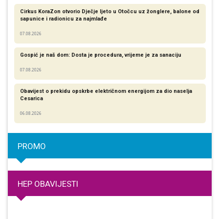
Cirkus KoraZon otvorio Dječje ljeto u Otočcu uz žonglere, balone od
sapunice i radionicu za najmlađe
07.08.2026
Gospić je naš dom: Dosta je procedura, vrijeme je za sanaciju
07.08.2026
Obavijest o prekidu opskrbe električnom energijom za dio naselja
Cesarica
06.08.2026
PROMO
HEP OBAVIJESTI