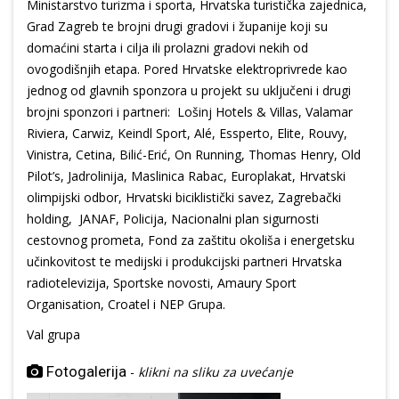
Ministarstvo turizma i sporta, Hrvatska turistička zajednica,
Grad Zagreb te brojni drugi gradovi i županije koji su
domaćini starta i cilja ili prolazni gradovi nekih od
ovogodišnjih etapa. Pored Hrvatske elektroprivrede kao
jednog od glavnih sponzora u projekt su uključeni i drugi
brojni sponzori i partneri: Lošinj Hotels & Villas, Valamar
Riviera, Carwiz, Keindl Sport, Alé, Essperto, Elite, Rouvy,
Vinistra, Cetina, Bilić-Erić, On Running, Thomas Henry, Old
Pilot’s, Jadrolinija, Maslinica Rabac, Europlakat, Hrvatski
olimpijski odbor, Hrvatski biciklistički savez, Zagrebački
holding, JANAF, Policija, Nacionalni plan sigurnosti
cestovnog prometa, Fond za zaštitu okoliša i energetsku
učinkovitost te medijski i produkcijski partneri Hrvatska
radiotelevizija, Sportske novosti, Amaury Sport
Organisation, Croatel i NEP Grupa.
Val grupa
Fotogalerija
-
klikni na sliku za uvećanje