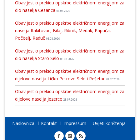
Obavijest o prekidu opskrbe električnom energijom za
dio naselja Cesarica
06.08.2026
Obavijest o prekidu opskrbe električnom energijom za
naselja Rakitovac, Bilaj, Ribnik, Medak, Papuča,
Počitelj, Raduč
03.08.2026
Obavijest o prekidu opskrbe električnom energijom za
dio naselja Staro Selo
03.08.2026
Obavijest o prekidu opskrbe električnom energijom za
dijelove naselja Ličko Petrovo Selo i Rešetar
28.07.2026
Obavijest o prekidu opskrbe električnom energijom za
dijelove naselja Jezerce
28.07.2026
Naslovnica
Kontakt
Impressum
Uvjeti korištenja