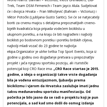
Trek, Team DSM-Firmenich i Team Jayco Alula. Sudjelovat
će i dvojica Hrvata – Fran Miholjević (Bahrain – Victorius) i
Viktor Potočki (Ljubljana Gusto Santic). Svi će se natjecatelji
boriti za crvenu majicu s detaljima prepoznatljivih crveno-
bijelih kvadratića koja pripada vodećem biciklistu u
ukupnom poretku, a na kraju će biti nagrađeni i najbolji
biciklisti po bodovnom poretku i poretku brdskih ciljeva,
najbolji mladi vozač do 23 godine te najbolja
ekipa.Organizator je utrke tvrtka Top Sport Events, koja iz
godine u godinu ovo događanje pretvara u prepoznatljiv
projekt i jača njegovu sportsku poziciju, ali i turistički
potencijal koji CRO Race ima.
„CRO Race startao je 2015.
godine, a ideja o organizaciji takve vrste događanja
bila je vođena entuzijazmom, ljubavlju prema
biciklizmu i vjerom da Hrvatska zaslužuje imati jednu
takvu međunarodnu sportsku manifestaciju. Od
početka je bilo jasno da se radi o projektu koji je pun
potencijala, a sad kad smo došli do osmog izdanja