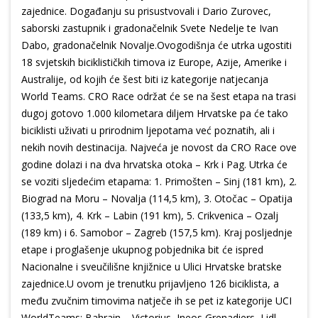
zajednice. Događanju su prisustvovali i Dario Zurovec,
saborski zastupnik i gradonačelnik Svete Nedelje te Ivan
Dabo, gradonačelnik Novalje.Ovogodišnja će utrka ugostiti
18 svjetskih biciklističkih timova iz Europe, Azije, Amerike i
Australije, od kojih će šest biti iz kategorije natjecanja
World Teams. CRO Race održat će se na šest etapa na trasi
dugoj gotovo 1.000 kilometara diljem Hrvatske pa će tako
biciklisti uživati u prirodnim ljepotama već poznatih, ali i
nekih novih destinacija. Najveća je novost da CRO Race ove
godine dolazi i na dva hrvatska otoka – Krk i Pag. Utrka će
se voziti sljedećim etapama: 1. Primošten – Sinj (181 km), 2.
Biograd na Moru – Novalja (114,5 km), 3. Otočac – Opatija
(133,5 km), 4. Krk – Labin (191 km), 5. Crikvenica – Ozalj
(189 km) i 6. Samobor – Zagreb (157,5 km). Kraj posljednje
etape i proglašenje ukupnog pobjednika bit će ispred
Nacionalne i sveučilišne knjižnice u Ulici Hrvatske bratske
zajednice.U ovom je trenutku prijavljeno 126 biciklista, a
među zvučnim timovima natječe ih se pet iz kategorije UCI
WorldTeams: Bahrain – Victorius, Ineos Grenadiers, Lidl-