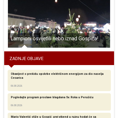
knjižnici večeras radionica za djecu o izradi jesenskih motiva
Lampioni osvijetlili nebo iznad Gospića!
ZADNJE OBJAVE
Obavijest o prekidu opskrbe električnom energijom za dio naselja
Cesarica
06.08.2026
Pogledajte program proslave blagdana Sv. Roka u Perušiću
06.08.2026
Mario Valentić stiže u Gospić: prvi vikend u rujnu hodat će sa