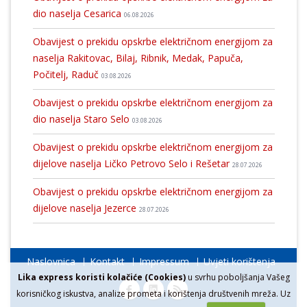
dio naselja Cesarica
06.08.2026
Obavijest o prekidu opskrbe električnom energijom za
naselja Rakitovac, Bilaj, Ribnik, Medak, Papuča,
Počitelj, Raduč
03.08.2026
Obavijest o prekidu opskrbe električnom energijom za
dio naselja Staro Selo
03.08.2026
Obavijest o prekidu opskrbe električnom energijom za
dijelove naselja Ličko Petrovo Selo i Rešetar
28.07.2026
Obavijest o prekidu opskrbe električnom energijom za
dijelove naselja Jezerce
28.07.2026
Naslovnica
Kontakt
Impressum
Uvjeti korištenja
Lika express koristi kolačiće (Cookies)
u svrhu poboljšanja Vašeg
korisničkog iskustva, analize prometa i korištenja društvenih mreža. Uz