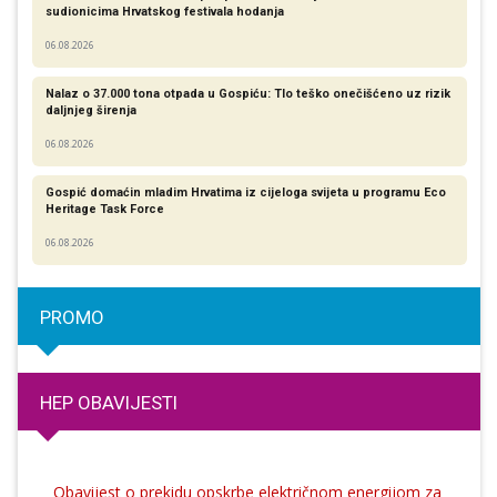
sudionicima Hrvatskog festivala hodanja
06.08.2026
Nalaz o 37.000 tona otpada u Gospiću: Tlo teško onečišćeno uz rizik
daljnjeg širenja
06.08.2026
Gospić domaćin mladim Hrvatima iz cijeloga svijeta u programu Eco
Heritage Task Force
06.08.2026
PROMO
HEP OBAVIJESTI
Obavijest o prekidu opskrbe električnom energijom za