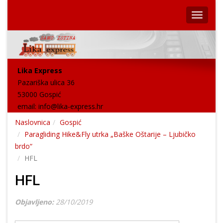
Lika Express
Pazariška ulica 36
53000 Gospić
email:
info@lika-express.hr
Naslovnica
Gospić
Paragliding Hike&Fly utrka „Baške Oštarije – Ljubičko
brdo“
HFL
HFL
Objavljeno:
28/10/2019