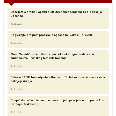
Obavijest o prekidu opskrbe električnom energijom za dio naselja
Cesarica
06.08.2026
Pogledajte program proslave blagdana Sv. Roka u Perušiću
06.08.2026
Mario Valentić stiže u Gospić: prvi vikend u rujnu hodat će sa
sudionicima Hrvatskog festivala hodanja
06.08.2026
Nalaz o 37.000 tona otpada u Gospiću: Tlo teško onečišćeno uz rizik
daljnjeg širenja
06.08.2026
Gospić domaćin mladim Hrvatima iz cijeloga svijeta u programu Eco
Heritage Task Force
06.08.2026