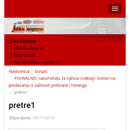
Lika Express
Pazariška ulica 36
53000 Gospić
email:
info@lika-express.hr
Naslovnica
Gospić
POHVALNO: rukometaši, te njihovi roditelji i treneri na
predavanju o važnosti prehrane i treninga
pretre1
pretre1
Objavljeno:
08/11/2019