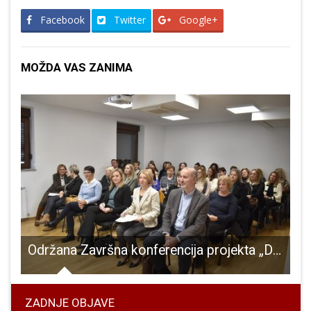
Facebook
Twitter
Google+
MOŽDA VAS ZANIMA
la, mjesto patnje,ali i mjesto plesa i pjesme
Održana Završna konferencija projekta „Donesimo osmijeh“
ZADNJE OBJAVE