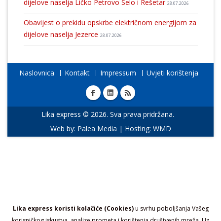
dijelove naselja Ličko Petrovo Selo i Rešetar
28.07.2026
Obavijest o prekidu opskrbe električnom energijom za
dijelove naselja Jezerce
28.07.2026
Naslovnica
Kontakt
Impressum
Uvjeti korištenja
Lika express © 2026. Sva prava pridržana.
Web by:
Palea Media
| Hosting:
WMD
Lika express koristi kolačiće (Cookies)
u svrhu poboljšanja Vašeg
korisničkog iskustva, analize prometa i korištenja društvenih mreža. Uz