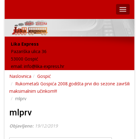
Lika Express
Pazariška ulica 36
53000 Gospić
email:
info@lika-express.hr
Naslovnica
Gospić
Rukometaši Gospića 2008.godišta prvi dio sezone završili
maksimalnim učinkom!!!
mlprv
mlprv
Objavljeno:
19/12/2019