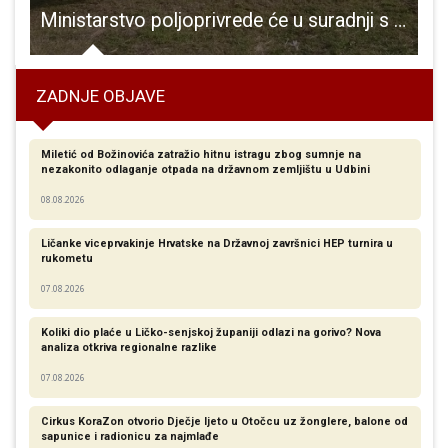
e Uskoka i Osmanlija
Ministarstvo poljoprivrede će u suradnji s Nacionalnim stožerom izdavati propusnice poljoprivrednicima
ZADNJE OBJAVE
Miletić od Božinovića zatražio hitnu istragu zbog sumnje na
nezakonito odlaganje otpada na državnom zemljištu u Udbini
08.08.2026
Ličanke viceprvakinje Hrvatske na Državnoj završnici HEP turnira u
rukometu
07.08.2026
Koliki dio plaće u Ličko-senjskoj županiji odlazi na gorivo? Nova
analiza otkriva regionalne razlike​
07.08.2026
Cirkus KoraZon otvorio Dječje ljeto u Otočcu uz žonglere, balone od
sapunice i radionicu za najmlađe