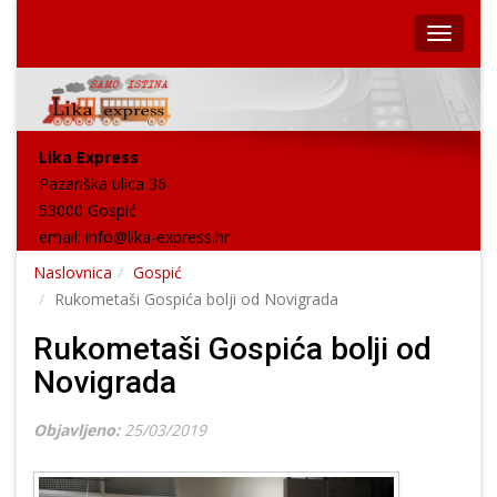
Lika Express
Pazariška ulica 36
53000 Gospić
email:
info@lika-express.hr
Naslovnica
Gospić
Rukometaši Gospića bolji od Novigrada
Rukometaši Gospića bolji od
Novigrada
Objavljeno:
25/03/2019