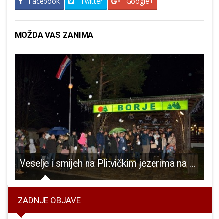
Facebook
Twitter
Google+
MOŽDA VAS ZANIMA
9.ožujka održava se novi prosvjed kod silosa u Gospiću
Veselje i smijeh na Plitvičkim jezerima na kraju još jedne uspješne poslovne godine
ZADNJE OBJAVE