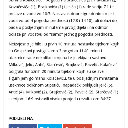
Kovačevića (1), Brajkovića (1) i Jelića (1) rade seriju 7:1 te
prelaze u vodstvo 10:7. Nastavak dobre igre donio im je i
vodstvo od 4 pogotka prednosti (12:8 i 14:10), ali dolazi do
pada u posljednjim minutama prvog dijela i na odmor
odlaze pri vodstvu od “samo” jednog pogotka prednosti.
Neizvjesno je bilo i u prvih 10 minuta nastavka tijekom kojih
su Gospićani postigli samo 3 pogotka. U 40. minuti
utakmice rade nekoliko izmjena te je ekipa u sastavu
Milković, Jelić, Antić, Starčević, Brajković, Pavelić, Kolačević
odigrala furioznih 20 minuta tijekom kojih su se sve
sigurnijem golmanu Kolačeviću, te u posljednjim minutama
utakmice odličnom Stipetiću, napadački priključili Jelić (5),
Antić (4), Milković (2), Brajković (2), Pavelić (2), Starčević (1)
i serijom 16:9 ostvarili visoku pobjedu rezultatom 34:27.
PODIJELI NA: