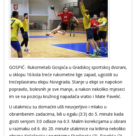
GOSPIĆ- Rukometaši Gospića u Gradskoj sportskoj dvorani,
u sklopu 16.kola treće rukometne lige zapad, ugostili su
trećeplasiranu ekipu Novigrada. Stanje u ekipi se napokon
popravilo, bolesnih je sve manje, a nakon nekoliko mjeseci
im se na poziciju kružnog napadača vratio i Mate Pavelić.
U utakmicu su domaćini ušli neuvjerljivo i mlako u
obrambenim zadacima, bili u egalu (3:3) do 5. minute kada
gosti serijom 3:0 odlaze na 6:3. Malim korekcijama u obrani
u razmaku od 6. do 20. minute utakmice na krilima nekoliko
obrana Kolačevića i pogotcima Starčevića (2), Pavelića (2),