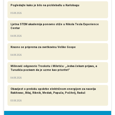
Pogledajte kako je bilo na pickleballu u Karlobagu
05.08.2026
Ljetna STEM akademija ponovno stiže u Nikola Tesla Experience
Centar
04.08.2026
Krasno se priprema za svetkovinu Velike Gospe
04.08.2026
Milinović odgovorio Troskotu i Miletiću: „Jedva čekam prijavu, a
Turudića pozivam da je uzme kao prioritet”
04.08.2026
Obavijest o prekidu opskrbe električnom energijom za naselja
Rakitovac, Bilaj, Ribnik, Medak, Papuča, Počitelj, Raduč
03.08.2026