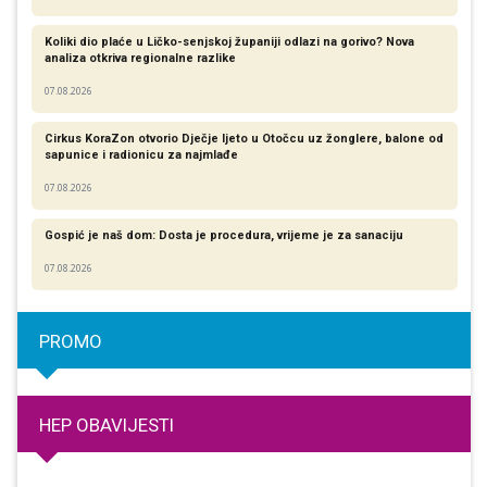
Koliki dio plaće u Ličko-senjskoj županiji odlazi na gorivo? Nova
analiza otkriva regionalne razlike​
07.08.2026
Cirkus KoraZon otvorio Dječje ljeto u Otočcu uz žonglere, balone od
sapunice i radionicu za najmlađe
07.08.2026
Gospić je naš dom: Dosta je procedura, vrijeme je za sanaciju
07.08.2026
PROMO
HEP OBAVIJESTI