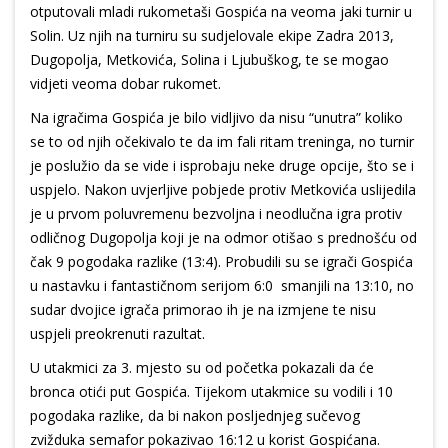
otputovali mladi rukometaši Gospića na veoma jaki turnir u
Solin. Uz njih na turniru su sudjelovale ekipe Zadra 2013,
Dugopolja, Metkovića, Solina i Ljubuškog, te se mogao
vidjeti veoma dobar rukomet.
Na igračima Gospića je bilo vidljivo da nisu “unutra” koliko
se to od njih očekivalo te da im fali ritam treninga, no turnir
je poslužio da se vide i isprobaju neke druge opcije, što se i
uspjelo. Nakon uvjerljive pobjede protiv Metkovića uslijedila
je u prvom poluvremenu bezvoljna i neodlučna igra protiv
odličnog Dugopolja koji je na odmor otišao s prednošću od
čak 9 pogodaka razlike (13:4). Probudili su se igrači Gospića
u nastavku i fantastičnom serijom 6:0 smanjili na 13:10, no
sudar dvojice igrača primorao ih je na izmjene te nisu
uspjeli preokrenuti razultat.
U utakmici za 3. mjesto su od početka pokazali da će
bronca otići put Gospića. Tijekom utakmice su vodili i 10
pogodaka razlike, da bi nakon posljednjeg sučevog
zvižduka semafor pokazivao 16:12 u korist Gospićana.