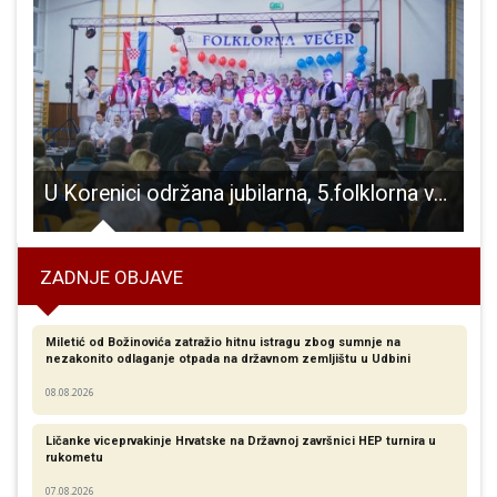
ma zdravlja Gospić
U Korenici održana jubilarna, 5.folklorna večer
ZADNJE OBJAVE
Miletić od Božinovića zatražio hitnu istragu zbog sumnje na
nezakonito odlaganje otpada na državnom zemljištu u Udbini
08.08.2026
Ličanke viceprvakinje Hrvatske na Državnoj završnici HEP turnira u
rukometu
07.08.2026