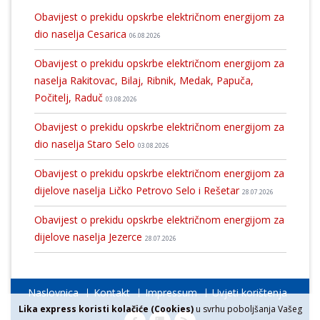
Obavijest o prekidu opskrbe električnom energijom za
dio naselja Cesarica
06.08.2026
Obavijest o prekidu opskrbe električnom energijom za
naselja Rakitovac, Bilaj, Ribnik, Medak, Papuča,
Počitelj, Raduč
03.08.2026
Obavijest o prekidu opskrbe električnom energijom za
dio naselja Staro Selo
03.08.2026
Obavijest o prekidu opskrbe električnom energijom za
dijelove naselja Ličko Petrovo Selo i Rešetar
28.07.2026
Obavijest o prekidu opskrbe električnom energijom za
dijelove naselja Jezerce
28.07.2026
Naslovnica
Kontakt
Impressum
Uvjeti korištenja
Lika express koristi kolačiće (Cookies)
u svrhu poboljšanja Vašeg