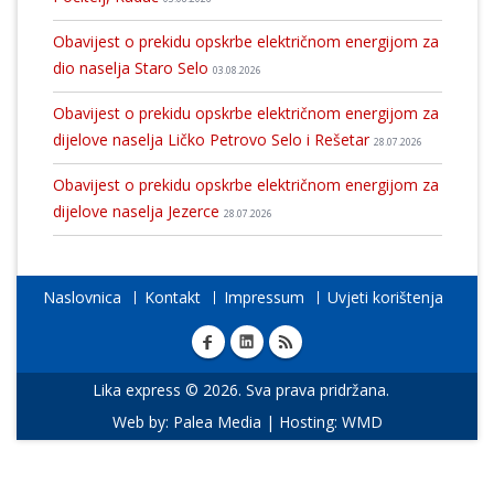
Obavijest o prekidu opskrbe električnom energijom za
dio naselja Staro Selo
03.08.2026
Obavijest o prekidu opskrbe električnom energijom za
dijelove naselja Ličko Petrovo Selo i Rešetar
28.07.2026
Obavijest o prekidu opskrbe električnom energijom za
dijelove naselja Jezerce
28.07.2026
Naslovnica
Kontakt
Impressum
Uvjeti korištenja
Lika express © 2026. Sva prava pridržana.
Web by:
Palea Media
| Hosting:
WMD