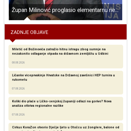
u kod gradonačelnika Karla Starčevića!!!
Župan Milinović proglasio elementarnu nepogodu tuča za područje općine Plitvička Jezera
R
ZADNJE OBJAVE
Miletić od Božinovića zatražio hitnu istragu zbog sumnje na
nezakonito odlaganje otpada na državnom zemljištu u Udbini
08.08.2026
Ličanke viceprvakinje Hrvatske na Državnoj završnici HEP turnira u
rukometu
07.08.2026
Koliki dio plaće u Ličko-senjskoj županiji odlazi na gorivo? Nova
analiza otkriva regionalne razlike​
07.08.2026
Cirkus KoraZon otvorio Dječje ljeto u Otočcu uz žonglere, balone od