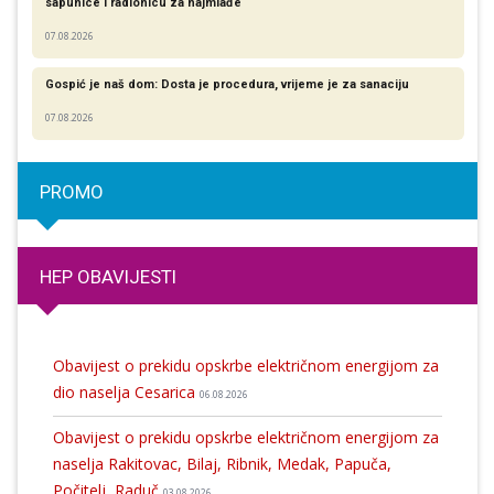
sapunice i radionicu za najmlađe
07.08.2026
Gospić je naš dom: Dosta je procedura, vrijeme je za sanaciju
07.08.2026
PROMO
HEP OBAVIJESTI
Obavijest o prekidu opskrbe električnom energijom za
dio naselja Cesarica
06.08.2026
Obavijest o prekidu opskrbe električnom energijom za
naselja Rakitovac, Bilaj, Ribnik, Medak, Papuča,
Počitelj, Raduč
03.08.2026