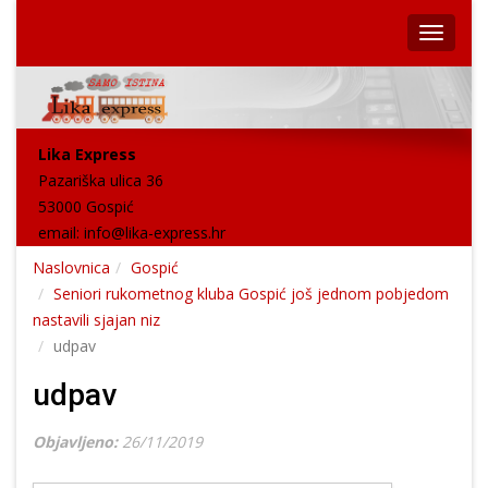
Lika Express
Pazariška ulica 36
53000 Gospić
email:
info@lika-express.hr
Naslovnica
Gospić
Seniori rukometnog kluba Gospić još jednom pobjedom
nastavili sjajan niz
udpav
udpav
Objavljeno:
26/11/2019