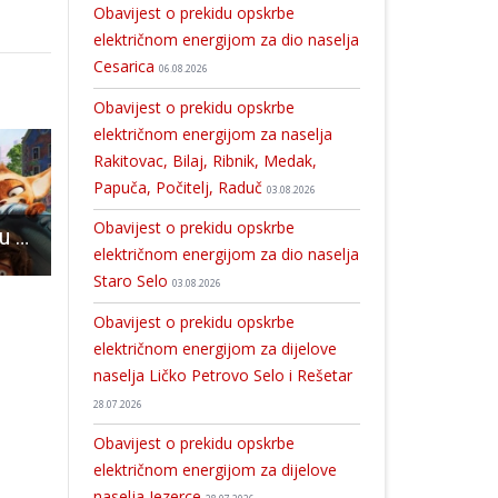
Obavijest o prekidu opskrbe
električnom energijom za dio naselja
Cesarica
06.08.2026
Obavijest o prekidu opskrbe
električnom energijom za naselja
Rakitovac, Bilaj, Ribnik, Medak,
Papuča, Počitelj, Raduč
03.08.2026
Obavijest o prekidu opskrbe
U petak i subotu u kinu Korzo od 18 sati animirani film “Jahač zmaja”!
Večeras u Otočcu otvaranje izložbe radova korisnika Doma za starije i nemoćne osobe
U Karlobagu zajedničke aktivnosti domaćih i stranih policijskih sl
električnom energijom za dio naselja
Staro Selo
03.08.2026
Obavijest o prekidu opskrbe
električnom energijom za dijelove
naselja Ličko Petrovo Selo i Rešetar
28.07.2026
Obavijest o prekidu opskrbe
električnom energijom za dijelove
naselja Jezerce