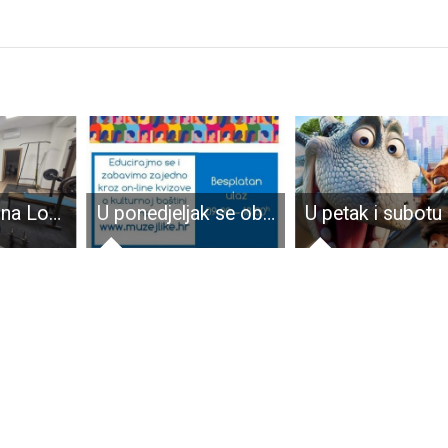
LIJEPO: Općina Lovinac uredila malu teretanu
U ponedjeljak se obilježava Međunarodni dan muzeja