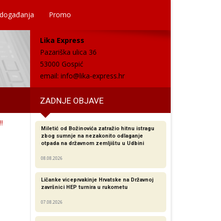
 događanja
Promo
Lika Express
Pazariška ulica 36
53000 Gospić
email:
info@lika-express.hr
ZADNJE OBJAVE
!
Miletić od Božinovića zatražio hitnu istragu
zbog sumnje na nezakonito odlaganje
otpada na državnom zemljištu u Udbini
08.08.2026
Ličanke viceprvakinje Hrvatske na Državnoj
završnici HEP turnira u rukometu
07.08.2026