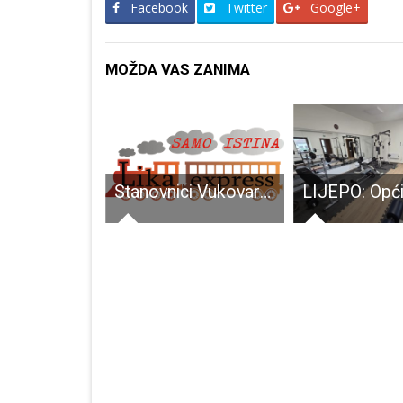
Facebook
Twitter
Google+
MOŽDA VAS ZANIMA
Koncert Ivane Rukavina i Tvrtka Sarića u četvrtak se održava u Gospiću
Stanovnici Vukovarske ulice u Gospiću prisjećaju se žrtve Vukovara