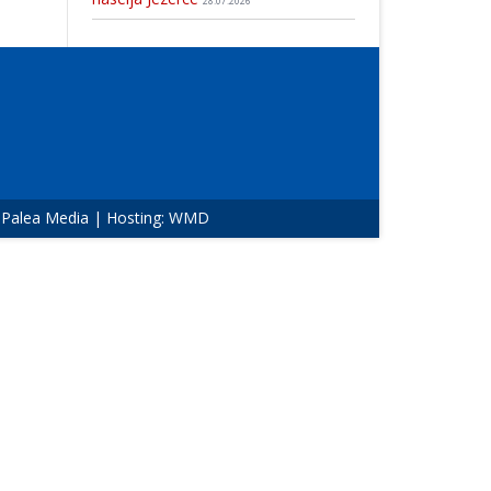
28.07.2026
:
Palea Media
| Hosting:
WMD