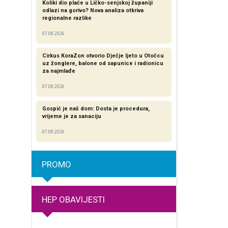
Koliki dio plaće u Ličko-senjskoj županiji
odlazi na gorivo? Nova analiza otkriva
regionalne razlike​
07.08.2026
Cirkus KoraZon otvorio Dječje ljeto u Otočcu
uz žonglere, balone od sapunice i radionicu
za najmlađe
07.08.2026
Gospić je naš dom: Dosta je procedura,
vrijeme je za sanaciju
07.08.2026
PROMO
HEP OBAVIJESTI