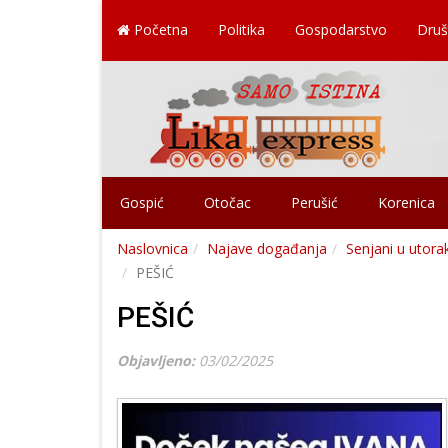
Početna
Politika
Gospodarstvo
Druš
Gospić
Otočac
Perušić
Korenica
Naslovnica
Najave događanja
Senjani u utora
PEŠIĆ
PEŠIĆ
Objavljeno:
03/02/2025