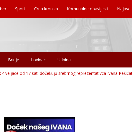
tvo
Sport
Crna kronika
Komunalne obavijesti
Najave
Brinje
Lovinac
Udbina
k 4.veljače od 17 sati dočekuju srebrnog reprezentativca Ivana Pešića!!