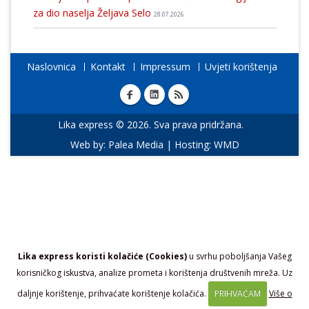
za dio naselja Željava Selo
28.07.2026
Naslovnica
Kontakt
Impressum
Uvjeti korištenja
Lika express © 2026. Sva prava pridržana.
Web by:
Palea Media
| Hosting:
WMD
Lika express koristi kolačiće (Cookies)
u svrhu poboljšanja Vašeg
korisničkog iskustva, analize prometa i korištenja društvenih mreža. Uz
daljnje korištenje, prihvaćate korištenje kolačića.
PRIHVAĆAM
Više o