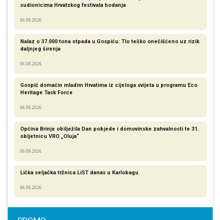
sudionicima Hrvatskog festivala hodanja
06.08.2026
Nalaz o 37.000 tona otpada u Gospiću: Tlo teško onečišćeno uz rizik
daljnjeg širenja
06.08.2026
Gospić domaćin mladim Hrvatima iz cijeloga svijeta u programu Eco
Heritage Task Force
06.08.2026
Općina Brinje obilježila Dan pobjede i domovinske zahvalnosti te 31.
obljetnicu VRO „Oluja“
06.08.2026
Lička seljačka tržnica LiST danas u Karlobagu
06.08.2026