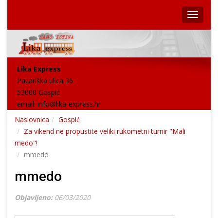
Lika Express
Pazariška ulica 36
53000 Gospić
email:
info@lika-express.hr
Naslovnica
Gospić
Za vikend ne propustite veliki rukometni turnir "Mali
medo"!
mmedo
mmedo
Objavljeno:
06/03/2020