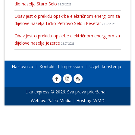
dio naselja Staro Selo
03.08.2026
Obavijest o prekidu opskrbe električnom energijom za
dijelove naselja Ličko Petrovo Selo i Rešetar
28.07.2026
Obavijest o prekidu opskrbe električnom energijom za
dijelove naselja Jezerce
28.07.2026
Naslovnica
Kontakt
Impressum
Uvjeti korištenja
Lika express © 2026. Sva prava pridržana.
Web by:
Palea Media
| Hosting:
WMD