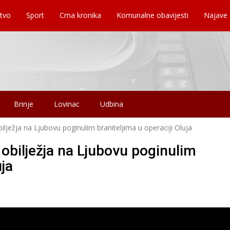
tvo
Sport
Crna kronika
Komunalne obavijesti
Najave
Brinje
Lovinac
Udbina
lježja na Ljubovu poginulim braniteljima u operaciji Oluja
obilježja na Ljubovu poginulim
uja