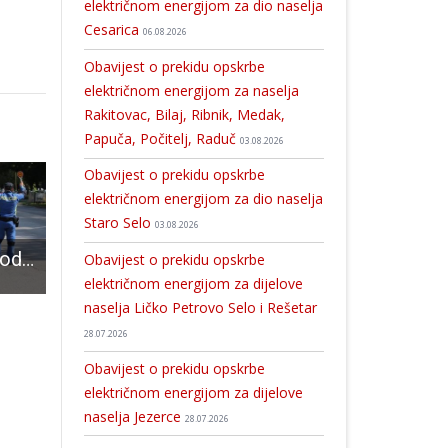
električnom energijom za dio naselja
Cesarica
06.08.2026
Obavijest o prekidu opskrbe
električnom energijom za naselja
Rakitovac, Bilaj, Ribnik, Medak,
Papuča, Počitelj, Raduč
03.08.2026
Obavijest o prekidu opskrbe
električnom energijom za dio naselja
Staro Selo
03.08.2026
66-godišnjak s područja Brinja vozio pod utjecajem alkohola i bez vozačke
Rezultati akcije “jet ski 2021”
Gospićki šahisti na pragu ulaska u drugu hrvatsk
Obavijest o prekidu opskrbe
električnom energijom za dijelove
naselja Ličko Petrovo Selo i Rešetar
28.07.2026
Obavijest o prekidu opskrbe
električnom energijom za dijelove
naselja Jezerce
28.07.2026