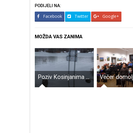
PODIJELI NA:
Facebook
Twitter
Google+
MOŽDA VAS ZANIMA
Još 27 novooboljelih od COVID-19. 28 osoba izliječeno, dvije preminule
Poziv Kosinjanima na strpljenje i razumijevanje za vrijeme porasta vodostaja