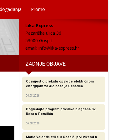
 događanja
Promo
Lika Express
Pazariška ulica 36
53000 Gospić
email:
info@lika-express.hr
ZADNJE OBJAVE
Obavijest o prekidu opskrbe električnom
energijom za dio naselja Cesarica
06.08.2026
Pogledajte program proslave blagdana Sv.
Roka u Perušiću
06.08.2026
Mario Valentić stiže u Gospić: prvi vikend u