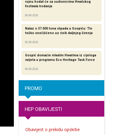
rujnu hodat će sa sudionicima Hrvatskog
festivala hodanja
06.08.2026
Nalaz o 37.000 tona otpada u Gospiću: Tlo
teško onečišćeno uz rizik daljnjeg širenja
06.08.2026
Gospić domaćin mladim Hrvatima iz cijeloga
svijeta u programu Eco Heritage Task Force
06.08.2026
PROMO
HEP OBAVIJESTI
Obavijest o prekidu opskrbe