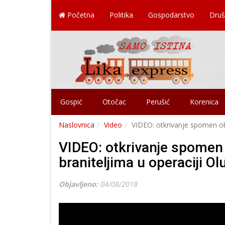
Početna
Politika
Gospodarstvo
Druš
Gospić
Otočac
Perušić
Korenica
Naslovnica
Video
VIDEO: otkrivanje spomen obi
VIDEO: otkrivanje spomen 
braniteljima u operaciji Ol
Objavljeno:
04/08/2018