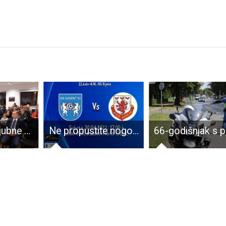
Večer domoljubne poezije u Lovincu
Ne propustite nogometnu poslasticu između Gospića 91 i Otočca