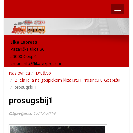
Lika Express
Pazariška ulica 36
53000 Gospić
email:
info@lika-express.hr
Naslovnica
Društvo
Bijela idila na gospićkom klizalištu i Prosincu u Gospiću!
prosugsbij1
prosugsbij1
Objavljeno:
12/12/2019