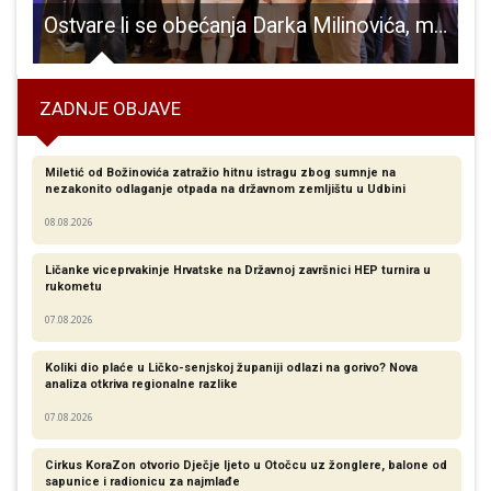
lijun eura – Gradonačelnik Starčević sa suradnicima otvorio početnu konferenciju u Zagrebu
Ostvare li se obećanja Darka Milinovića, mladima Hrvatska postaje “raj na zemlji”
S
ZADNJE OBJAVE
Miletić od Božinovića zatražio hitnu istragu zbog sumnje na
nezakonito odlaganje otpada na državnom zemljištu u Udbini
08.08.2026
Ličanke viceprvakinje Hrvatske na Državnoj završnici HEP turnira u
rukometu
07.08.2026
Koliki dio plaće u Ličko-senjskoj županiji odlazi na gorivo? Nova
analiza otkriva regionalne razlike​
07.08.2026
Cirkus KoraZon otvorio Dječje ljeto u Otočcu uz žonglere, balone od
sapunice i radionicu za najmlađe