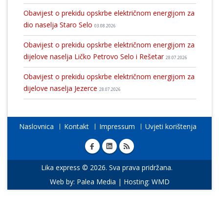
Obavijest o prekidu opskrbe električnom energijom za
dio naselja Staro Selo
03.08.2026
Obavijest o prekidu opskrbe električnom energijom za
dijelove naselja Ličko Petrovo Selo i Rešetar
28.07.2026
Obavijest o prekidu opskrbe električnom energijom za
dijelove naselja Jezerce
28.07.2026
Naslovnica
Kontakt
Impressum
Uvjeti korištenja
Lika express © 2026. Sva prava pridržana.
Web by:
Palea Media
| Hosting:
WMD