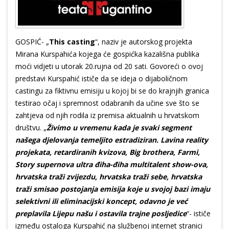
GOSPIĆ- „
This casting
“, naziv je autorskog projekta
Mirana Kurspahića kojega će gospićka kazališna publika
moći vidjeti u utorak 20.rujna od 20 sati. Govoreći o ovoj
predstavi Kurspahić ističe da se ideja o dijaboličnom
castingu za fiktivnu emisiju u kojoj bi se do krajnjih granica
testirao očaj i spremnost odabranih da učine sve što se
zahtjeva od njih rodila iz premisa aktualnih u hrvatskom
društvu. „
Živimo u vremenu kada je svaki segment
našega djelovanja temeljito estradiziran. Lavina reality
projekata, retardiranih kvizova, Big brothera, Farmi,
Story supernova ultra điha-điha multitalent show-ova,
hrvatska traži zvijezdu, hrvatska traži sebe, hrvatska
traži smisao postojanja emisija koje u svojoj bazi imaju
selektivni ili eliminacijski koncept, odavno je već
preplavila Lijepu našu i ostavila trajne posljedice
“- ističe
između ostaloga Kurspahić na službenoj internet stranici