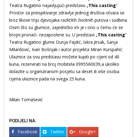
Teatra Rugatino najavljujući predstavu „
This casting
“.
Prostor za preispitivanje zdravlja jednog društva otvara se
kroz likove triju djevojaka različitih životnih putova i sudbina.
Osim što su glumice, zajedničko im je i ono u čemu će se
brojni pronaći- nezaposlene su. U predstavi „
This casting
“
Teatra Rugatino glume Dunja Fajdić, Iskra Jirsak, Sanja
Milardović, Ivan Bošnjak i autor projekta Miran Kurspahić.
Ulaznice za ovu predstavu možete kupiti po cijeni od 40
kuna, rezervirati na broj mobitela 0995560039,a ukoliko
dolazite u organiziranom posjetu sa deset ili više osoba
cijena ulaznice pada na svega 25 kuna.
Milan Tomašević
PODIJELI NA:
Facebook
Twitter
Google+