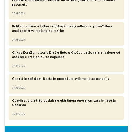
Ličanke viceprvakinje Hrvatske na Državnoj završnici HEP turnira u
rukometu
07.08.2026
Koliki dio plaće u Ličko-senjskoj županiji odlazi na gorivo? Nova
analiza otkriva regionalne razlike​
07.08.2026
Cirkus KoraZon otvorio Dječje ljeto u Otočcu uz žonglere, balone od
sapunice i radionicu za najmlađe
07.08.2026
Gospić je naš dom: Dosta je procedura, vrijeme je za sanaciju
07.08.2026
Obavijest o prekidu opskrbe električnom energijom za dio naselja
Cesarica
06.08.2026