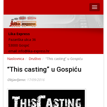
Lika Express
Pazariška ulica 36
53000 Gospić
email:
info@lika-express.hr
Naslovnica
Društvo
“This casting” u Gospiću
“This casting” u Gospiću
Objavljeno:
17/09/2016