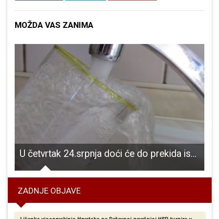
MOŽDA VAS ZANIMA
ovodom Dana grada Gospića.
U četvrtak 24.srpnja doći će do prekida isporuke pitke vode za dio grada Gospića
ZADNJE OBJAVE