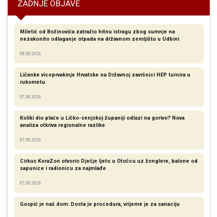
ZADNJE OBJAVE
Miletić od Božinovića zatražio hitnu istragu zbog sumnje na
nezakonito odlaganje otpada na državnom zemljištu u Udbini
08.08.2026
Ličanke viceprvakinje Hrvatske na Državnoj završnici HEP turnira u
rukometu
07.08.2026
Koliki dio plaće u Ličko-senjskoj županiji odlazi na gorivo? Nova
analiza otkriva regionalne razlike​
07.08.2026
Cirkus KoraZon otvorio Dječje ljeto u Otočcu uz žonglere, balone od
sapunice i radionicu za najmlađe
07.08.2026
Gospić je naš dom: Dosta je procedura, vrijeme je za sanaciju