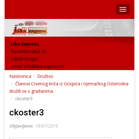
Lika Express
Pazariška ulica 36
53000 Gospić
email:
info@lika-express.hr
Naslovnica
Društvo
Članovi Crvenog križa iz Gospića i njemačkog Osterodea
družili se s građanima
ckoster3
ckoster3
Objavljeno:
18/07/2019