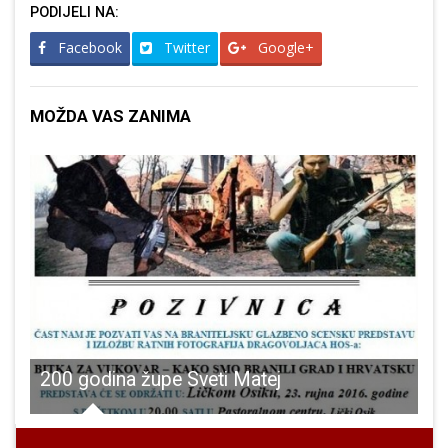
PODIJELI NA:
Facebook
Twitter
Google+
MOŽDA VAS ZANIMA
ević nagrada Hrvatskog Sabora kulture za najuspješnije likovno djelo mladog autora
200 godina župe Sveti Matej