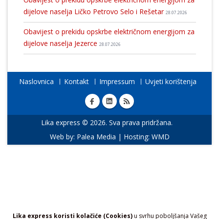
dijelove naselja Ličko Petrovo Selo i Rešetar
28.07.2026
Obavijest o prekidu opskrbe električnom energijom za
dijelove naselja Jezerce
28.07.2026
Naslovnica
Kontakt
Impressum
Uvjeti korištenja
Lika express © 2026. Sva prava pridržana.
Web by:
Palea Media
| Hosting:
WMD
Lika express koristi kolačiće (Cookies)
u svrhu poboljšanja Vašeg