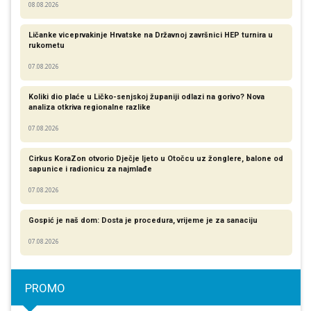
08.08.2026
Ličanke viceprvakinje Hrvatske na Državnoj završnici HEP turnira u
rukometu
07.08.2026
Koliki dio plaće u Ličko-senjskoj županiji odlazi na gorivo? Nova
analiza otkriva regionalne razlike​
07.08.2026
Cirkus KoraZon otvorio Dječje ljeto u Otočcu uz žonglere, balone od
sapunice i radionicu za najmlađe
07.08.2026
Gospić je naš dom: Dosta je procedura, vrijeme je za sanaciju
07.08.2026
PROMO