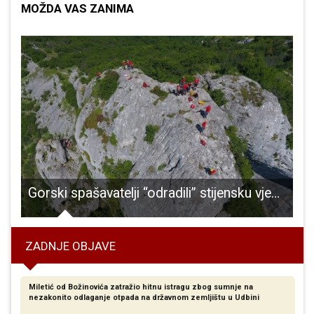
MOŽDA VAS ZANIMA
 Božićni koncert gradskog zbora “Vila Velebita”
Gorski spašavatelji “odradili” stijensku vježbu na Ziru
ZADNJE OBJAVE
Miletić od Božinovića zatražio hitnu istragu zbog sumnje na
nezakonito odlaganje otpada na državnom zemljištu u Udbini