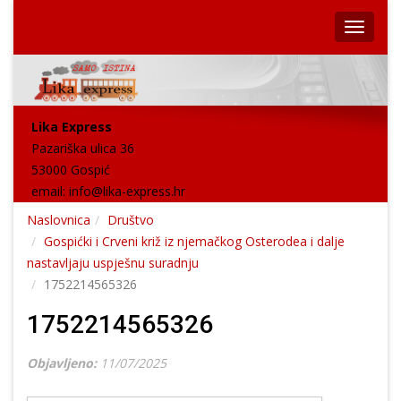
Lika Express
Pazariška ulica 36
53000 Gospić
email:
info@lika-express.hr
Naslovnica
Društvo
Gospićki i Crveni križ iz njemačkog Osterodea i dalje
nastavljaju uspješnu suradnju
1752214565326
1752214565326
Objavljeno:
11/07/2025