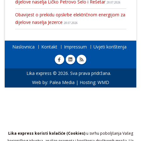
dijelove naselja Ličko Petrovo Selo i Rešetar
28.07.2026
Obavijest o prekidu opskrbe električnom energijom za
dijelove naselja Jezerce
28.07.2026
Naslovnica
Kontakt
Impressum
Uvjeti korištenja
Lika express © 2026. Sva prava pridržana.
Web by:
Palea Media
| Hosting:
WMD
Lika express koristi kolačiće (Cookies)
u svrhu poboljšanja Vašeg
korisničkog iskustva, analize prometa i korištenja društvenih mreža. Uz