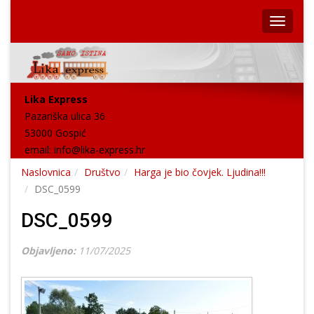
Lika Express
Pazariška ulica 36
53000 Gospić
email:
info@lika-express.hr
Naslovnica
Društvo
Harga je bio čovjek. Ljudina!!!
DSC_0599
DSC_0599
Objavljeno:
11/07/2025