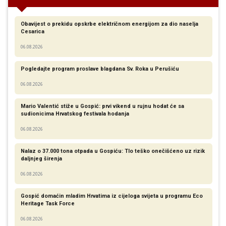
Obavijest o prekidu opskrbe električnom energijom za dio naselja
Cesarica
06.08.2026
Pogledajte program proslave blagdana Sv. Roka u Perušiću
06.08.2026
Mario Valentić stiže u Gospić: prvi vikend u rujnu hodat će sa
sudionicima Hrvatskog festivala hodanja
06.08.2026
Nalaz o 37.000 tona otpada u Gospiću: Tlo teško onečišćeno uz rizik
daljnjeg širenja
06.08.2026
Gospić domaćin mladim Hrvatima iz cijeloga svijeta u programu Eco
Heritage Task Force
06.08.2026