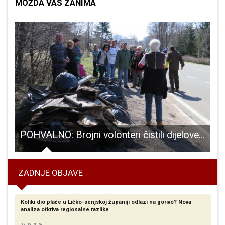
MOŽDA VAS ZANIMA
ruga Lika postala je prepoznatljivo ime u likovnom stvaralaštvu u Hrvatskoj!!!
POHVALNO: Brojni volonteri čistili dijelove Nacionalnog parka Plitvička Jezera
ZADNJE OBJAVE
Koliki dio plaće u Ličko-senjskoj županiji odlazi na gorivo? Nova
analiza otkriva regionalne razlike​
07.08.2026