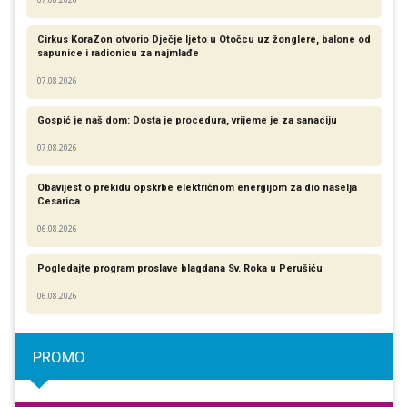
Cirkus KoraZon otvorio Dječje ljeto u Otočcu uz žonglere, balone od
sapunice i radionicu za najmlađe
07.08.2026
Gospić je naš dom: Dosta je procedura, vrijeme je za sanaciju
07.08.2026
Obavijest o prekidu opskrbe električnom energijom za dio naselja
Cesarica
06.08.2026
Pogledajte program proslave blagdana Sv. Roka u Perušiću
06.08.2026
PROMO