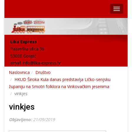
Lika Express
Pazariška ulica 36
53000 Gospić
email:
info@lika-express.hr
Naslovnica
Društvo
HKUD Široka Kula danas predstavlja Ličko-senjsku
županiju na Smotri folklora na Vinkovačkim jesenima
vinkjes
vinkjes
Objavljeno:
21/09/2019