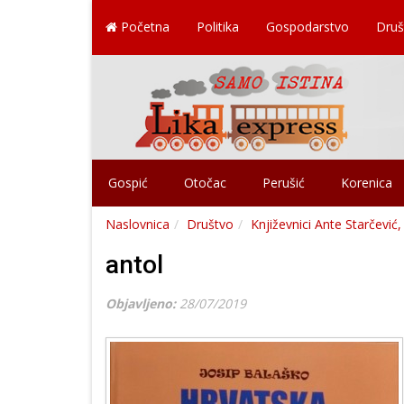
Početna
Politika
Gospodarstvo
Druš
Gospić
Otočac
Perušić
Korenica
Naslovnica
Društvo
Književnici Ante Starčević
antol
Objavljeno:
28/07/2019