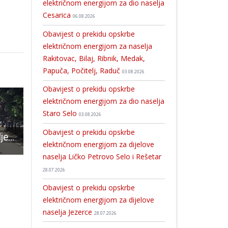
električnom energijom za dio naselja
Cesarica
06.08.2026
Obavijest o prekidu opskrbe
električnom energijom za naselja
Rakitovac, Bilaj, Ribnik, Medak,
Papuča, Počitelj, Raduč
03.08.2026
Obavijest o prekidu opskrbe
električnom energijom za dio naselja
Staro Selo
03.08.2026
Obavijest o prekidu opskrbe
Svečano proslavljeno Tijelovo u Gospiću
Uoči blagdana Svih svetih položeni vijenci i zapaljene svijeće za poginule hrvatske branitelje
Uhićeno više osoba na području Polici
električnom energijom za dijelove
naselja Ličko Petrovo Selo i Rešetar
28.07.2026
Obavijest o prekidu opskrbe
električnom energijom za dijelove
naselja Jezerce
28.07.2026