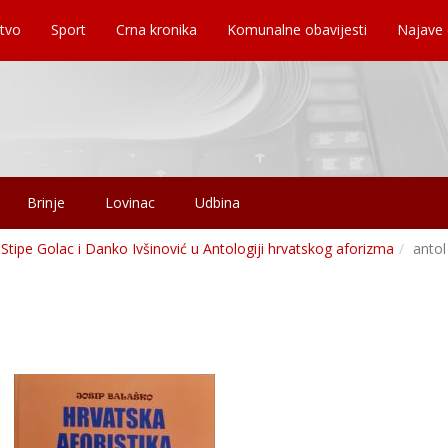
tvo
Sport
Crna kronika
Komunalne obavijesti
Najave
Brinje
Lovinac
Udbina
, Stipe Golac i Danko Ivšinović u Antologiji hrvatskog aforizma
antol