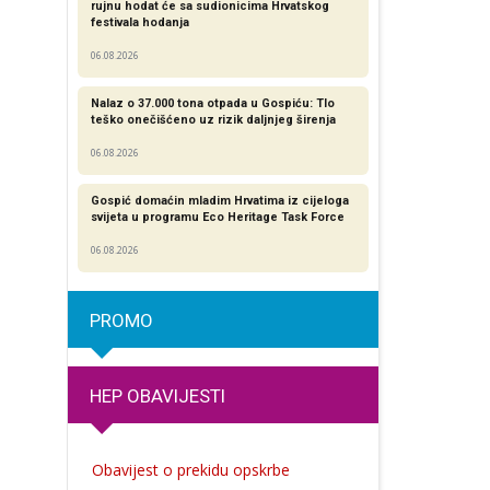
rujnu hodat će sa sudionicima Hrvatskog
festivala hodanja
06.08.2026
Nalaz o 37.000 tona otpada u Gospiću: Tlo
teško onečišćeno uz rizik daljnjeg širenja
06.08.2026
Gospić domaćin mladim Hrvatima iz cijeloga
svijeta u programu Eco Heritage Task Force
06.08.2026
PROMO
HEP OBAVIJESTI
Obavijest o prekidu opskrbe