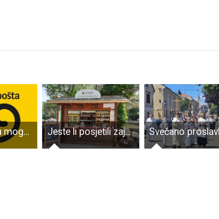
Osičani poštu mogu samo sanjati
Jeste li posjetili zajedničko prodajno mjesto Lika Quality proizvoda?