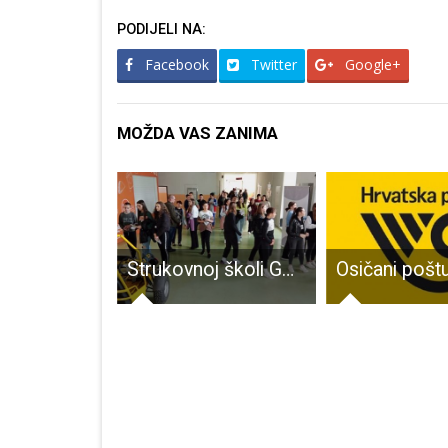
PODIJELI NA:
Facebook
Twitter
Google+
MOŽDA VAS ZANIMA
U Muzeju Like predstavljanje publikacije,bojanke i crtanke o Nikoli Tesli
Strukovnoj školi Gospić odobren projekt „GrowyourSkills“ u iznosu od 68.732,00 EUR