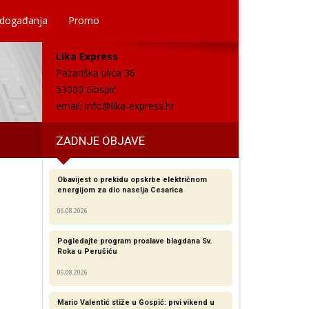
 događanja
Promo
Lika Express
Pazariška ulica 36
53000 Gospić
email:
info@lika-express.hr
ZADNJE OBJAVE
Obavijest o prekidu opskrbe električnom
energijom za dio naselja Cesarica
06.08.2026
Pogledajte program proslave blagdana Sv.
Roka u Perušiću
06.08.2026
Mario Valentić stiže u Gospić: prvi vikend u