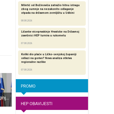
Miletić od Božinovića zatražio hitnu istragu
zbog sumnje na nezakonito odlaganje
otpada na državnom zemljištu u Udbini
08.08.2026
Ličanke viceprvakinje Hrvatske na Državnoj
završnici HEP turnira u rukometu
07.08.2026
Koliki dio plaće u Ličko-senjskoj županiji
odlazi na gorivo? Nova analiza otkriva
regionalne razlike​
07.08.2026
PROMO
U ponedjeljak 1.lipnja u 17 sati bit će sahranjen Miroslav Petry
30. obljetnica akcije „Plitvice“ i pogibije Josipa Jovića, Hvala im na slobodi, miru i nadahnuću dobivenom kroz njihova hrabra i odvažna djela
Ribolovci odmjerili snage na Novčici: Dvije ekipe izborile VI
HEP OBAVIJESTI