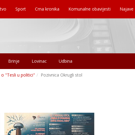
tvo
Sport
Crna kronika
Komunalne obavijesti
Najave
Brinje
Lovinac
Udbina
 "Tesli u politici"
Pozivnica Okrugli stol