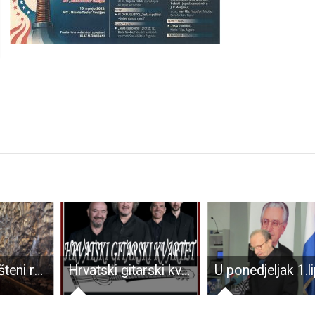
Lika-neiskorišteni raj na zemlji
Hrvatski gitarski kvartet ponovno u Gospiću!!!