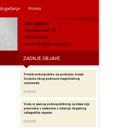
 događanja
Promo
Lika Express
Pazariška ulica 36
53000 Gospić
email:
info@lika-express.hr
ZADNJE OBJAVE
Prekid vodoopskrbe na području Grada
Gospića zbog puknuća magistralnog
cjevovoda
09.08.2026
Voda iz javnog vodoopskrbnog sustava nije
povezana s nalazima s lokacije ilegalnog
odlagališta otpada
09.08.2026