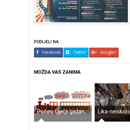
PODIJELI NA:
Facebook
Twitter
Google+
MOŽDA VAS ZANIMA
Ličko-senjska županija ima predstavanike na Državnoj završnici Plazma Sportskih igara mladih
Počeo Dječji tjedan u Gospiću