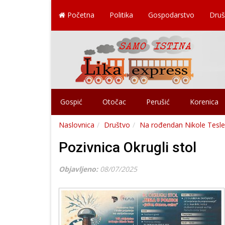
Početna
Politika
Gospodarstvo
Druš
Gospić
Otočac
Perušić
Korenica
Naslovnica
Društvo
Na rođendan Nikole Tesle o
Pozivnica Okrugli stol
Objavljeno:
08/07/2025