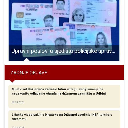
rnoj jedinici
Upravni poslovi u sjedištu policijske uprave i u policijskim postajama prelaze od 29. lipnja na ljetno radno vrijeme
ZADNJE OBJAVE
Miletić od Božinovića zatražio hitnu istragu zbog sumnje na
nezakonito odlaganje otpada na državnom zemljištu u Udbini
08.08.2026
Ličanke viceprvakinje Hrvatske na Državnoj završnici HEP turnira u
rukometu
07.08.2026