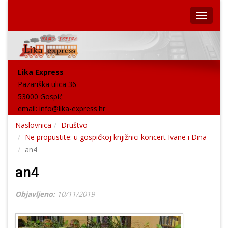
Lika Express
Pazariška ulica 36
53000 Gospić
email:
info@lika-express.hr
Naslovnica
Društvo
Ne propustite: u gospićkoj knjižnici koncert Ivane i Dina
an4
an4
Objavljeno:
10/11/2019