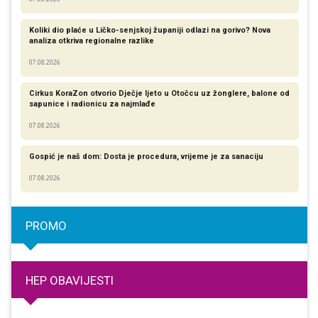
Koliki dio plaće u Ličko-senjskoj županiji odlazi na gorivo? Nova
analiza otkriva regionalne razlike​
07.08.2026
Cirkus KoraZon otvorio Dječje ljeto u Otočcu uz žonglere, balone od
sapunice i radionicu za najmlađe
07.08.2026
Gospić je naš dom: Dosta je procedura, vrijeme je za sanaciju
07.08.2026
PROMO
HEP OBAVIJESTI