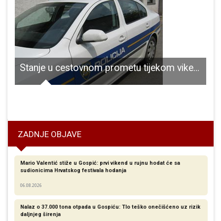
Stanje u cestovnom prometu tijekom vikenda
lja Smoljanac
ZADNJE OBJAVE
Mario Valentić stiže u Gospić: prvi vikend u rujnu hodat će sa
sudionicima Hrvatskog festivala hodanja
06.08.2026
Nalaz o 37.000 tona otpada u Gospiću: Tlo teško onečišćeno uz rizik
daljnjeg širenja