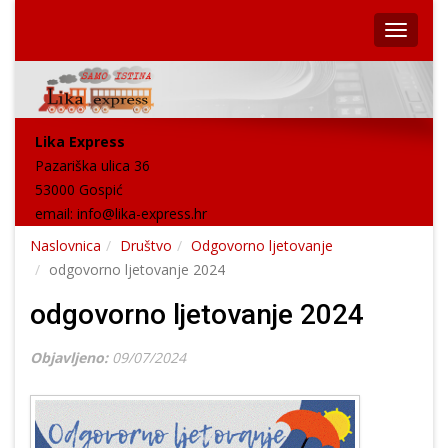
Lika Express
Pazariška ulica 36
53000 Gospić
email:
info@lika-express.hr
Naslovnica
Društvo
Odgovorno ljetovanje
odgovorno ljetovanje 2024
odgovorno ljetovanje 2024
Objavljeno:
09/07/2024