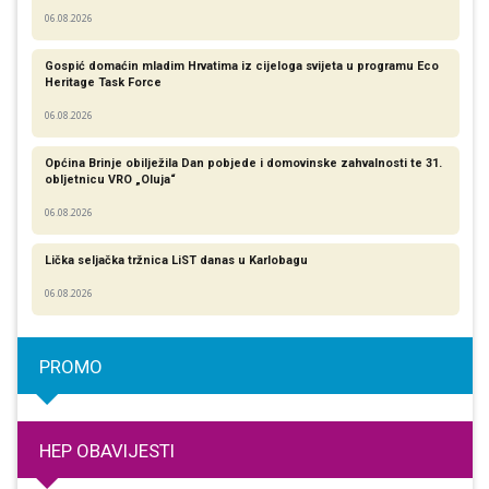
06.08.2026
Gospić domaćin mladim Hrvatima iz cijeloga svijeta u programu Eco
Heritage Task Force
06.08.2026
Općina Brinje obilježila Dan pobjede i domovinske zahvalnosti te 31.
obljetnicu VRO „Oluja“
06.08.2026
Lička seljačka tržnica LiST danas u Karlobagu
06.08.2026
PROMO
HEP OBAVIJESTI