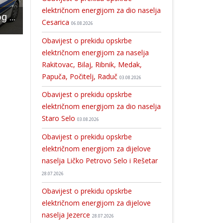
električnom energijom za dio naselja
Tijekom proteklog vikenda na cestama ličko-senjske policijske uprave najpijanija bila 21-godišnja Senjkinja, vozaču iz Čakovca zbog prekršaja određena kazna od 19.700 kuna!!!
Karlobaške muke s otpadom
Tjedan psihologije u Gospiću
Cesarica
06.08.2026
Obavijest o prekidu opskrbe
električnom energijom za naselja
Rakitovac, Bilaj, Ribnik, Medak,
Papuča, Počitelj, Raduč
03.08.2026
Obavijest o prekidu opskrbe
električnom energijom za dio naselja
Staro Selo
03.08.2026
Obavijest o prekidu opskrbe
električnom energijom za dijelove
naselja Ličko Petrovo Selo i Rešetar
28.07.2026
Obavijest o prekidu opskrbe
električnom energijom za dijelove
naselja Jezerce
28.07.2026