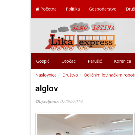
Početna
Politika
Gospodarstvo
Druš
Gospić
Otočac
Perušić
Korenica
Naslovnica
Društvo
Odličnim lovinačkim roboti
alglov
Objavljeno:
07/09/2019