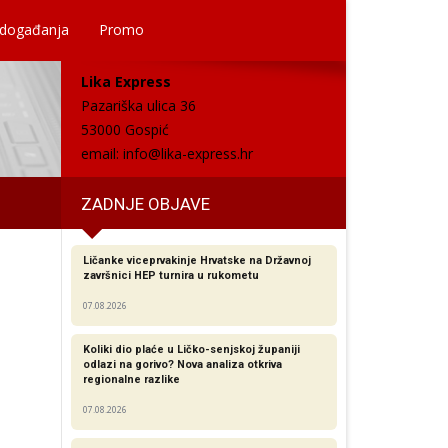
 događanja
Promo
Lika Express
Pazariška ulica 36
53000 Gospić
email:
info@lika-express.hr
ZADNJE OBJAVE
Ličanke viceprvakinje Hrvatske na Državnoj
završnici HEP turnira u rukometu
07.08.2026
Koliki dio plaće u Ličko-senjskoj županiji
odlazi na gorivo? Nova analiza otkriva
regionalne razlike​
07.08.2026