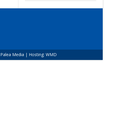
:
Palea Media
| Hosting:
WMD