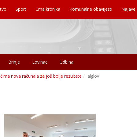
tvo
Sport
Crna kronika
Komunalne obavijesti
Najave
Brinje
Lovinac
Udbina
ćima nova računala za još bolje rezultate
alglov