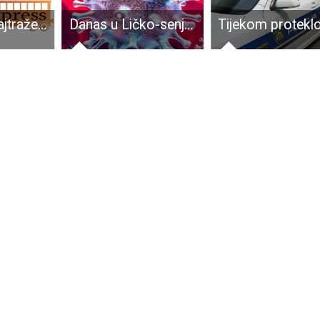
Na Zavodu najtraženiji konobari, kuhari i trgovci
Danas u Ličko-senjskoj županiji nema novooboljelih osoba od COVID-19