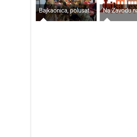
Župan Darko Milinović očekuje da će problem s grijanjem u gospićkim srednjim školama biti riješen već sutra. Živi bili pa vidjeli!
Bajkaonica, polusatni spoj pričanja bajki i igre, od danas u Gospiću