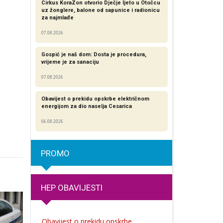
Cirkus KoraZon otvorio Dječje ljeto u Otočcu
uz žonglere, balone od sapunice i radionicu
za najmlađe
07.08.2026
Gospić je naš dom: Dosta je procedura,
vrijeme je za sanaciju
07.08.2026
Obavijest o prekidu opskrbe električnom
energijom za dio naselja Cesarica
06.08.2026
PROMO
HEP OBAVIJESTI
Obavijest o prekidu opskrbe