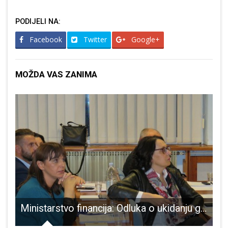
PODIJELI NA:
Facebook
Twitter
Google+
MOŽDA VAS ZANIMA
Ministarstvo financija: Odluka o ukidanju gradskog prireza je – nezakonita!