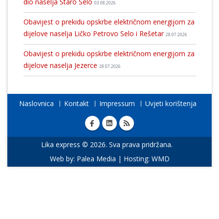
dio naselja Staro Selo
03.08.2026
Obavijest o prekidu opskrbe električnom energijom za
dijelove naselja Ličko Petrovo Selo i Rešetar
28.07.2026
Obavijest o prekidu opskrbe električnom energijom za
dijelove naselja Jezerce
28.07.2026
Naslovnica
Kontakt
Impressum
Uvjeti korištenja
Lika express © 2026. Sva prava pridržana.
Web by:
Palea Media
| Hosting:
WMD