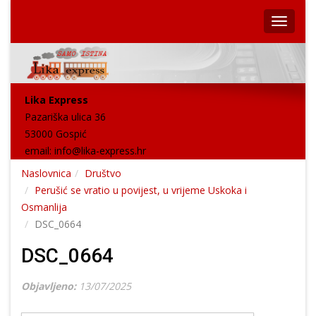
Lika Express
Pazariška ulica 36
53000 Gospić
email:
info@lika-express.hr
Naslovnica
Društvo
Perušić se vratio u povijest, u vrijeme Uskoka i
Osmanlija
DSC_0664
DSC_0664
Objavljeno:
13/07/2025