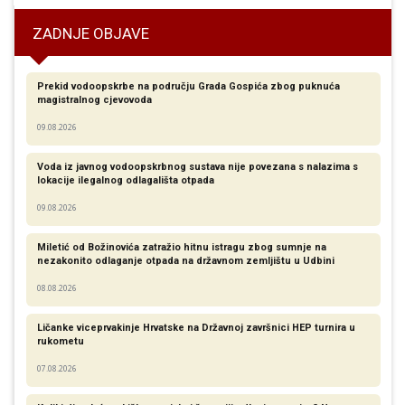
ZADNJE OBJAVE
Prekid vodoopskrbe na području Grada Gospića zbog puknuća
magistralnog cjevovoda
09.08.2026
Voda iz javnog vodoopskrbnog sustava nije povezana s nalazima s
lokacije ilegalnog odlagališta otpada
09.08.2026
Miletić od Božinovića zatražio hitnu istragu zbog sumnje na
nezakonito odlaganje otpada na državnom zemljištu u Udbini
08.08.2026
Ličanke viceprvakinje Hrvatske na Državnoj završnici HEP turnira u
rukometu
07.08.2026