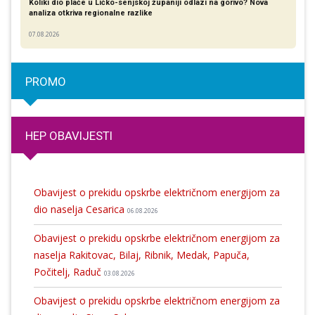
Koliki dio plaće u Ličko-senjskoj županiji odlazi na gorivo? Nova
analiza otkriva regionalne razlike​
07.08.2026
PROMO
HEP OBAVIJESTI
Obavijest o prekidu opskrbe električnom energijom za
dio naselja Cesarica
06.08.2026
Obavijest o prekidu opskrbe električnom energijom za
naselja Rakitovac, Bilaj, Ribnik, Medak, Papuča,
Počitelj, Raduč
03.08.2026
Obavijest o prekidu opskrbe električnom energijom za