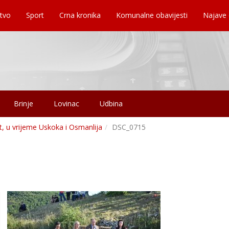
tvo
Sport
Crna kronika
Komunalne obavijesti
Najave
Brinje
Lovinac
Udbina
st, u vrijeme Uskoka i Osmanlija
DSC_0715