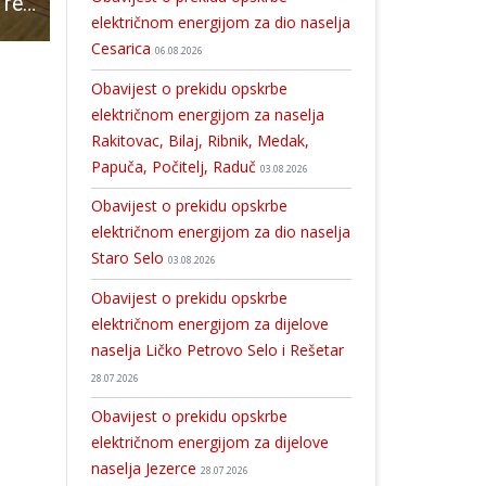
U Brinju održano rekreativno druženje uz pickleball
Na kraju prošle godine u Gospiću registrirano 349 obrta
Nogometaši Gospića 91 odigrali protiv Ližnjana 3:3
električnom energijom za dio naselja
Cesarica
06.08.2026
Obavijest o prekidu opskrbe
električnom energijom za naselja
Rakitovac, Bilaj, Ribnik, Medak,
Papuča, Počitelj, Raduč
03.08.2026
Obavijest o prekidu opskrbe
električnom energijom za dio naselja
Staro Selo
03.08.2026
Obavijest o prekidu opskrbe
električnom energijom za dijelove
naselja Ličko Petrovo Selo i Rešetar
28.07.2026
Obavijest o prekidu opskrbe
električnom energijom za dijelove
naselja Jezerce
28.07.2026