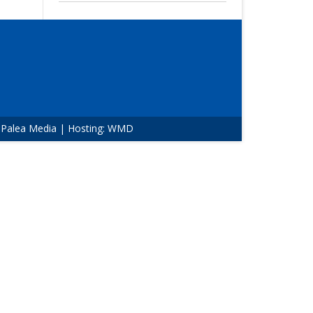
:
Palea Media
| Hosting:
WMD