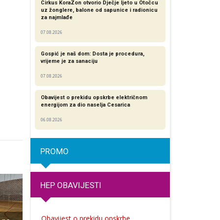
Cirkus KoraZon otvorio Dječje ljeto u Otočcu
uz žonglere, balone od sapunice i radionicu
za najmlađe
07.08.2026
Gospić je naš dom: Dosta je procedura,
vrijeme je za sanaciju
07.08.2026
Obavijest o prekidu opskrbe električnom
energijom za dio naselja Cesarica
06.08.2026
PROMO
HEP OBAVIJESTI
Obavijest o prekidu opskrbe