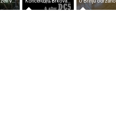
Sretan Božić želi Vam Lika-express!!!
Koncertom Brkova i gospićke grupe DC5 u petak 5.srpnja starta ovogodišnji GROCKS