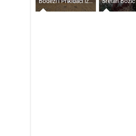
Antonio Milinković novi predsjednik gospićke organizacije stranke Milana Bandića
Bodeži i Prikidači iz Gospića idu na županijsku završnicu malonogometnog turnira Coca cola cup