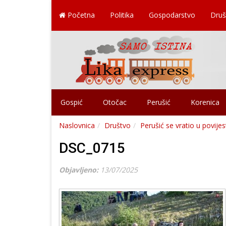
Početna
Politika
Gospodarstvo
Druš
Gospić
Otočac
Perušić
Korenica
Naslovnica
Društvo
Perušić se vratio u povije
DSC_0715
Objavljeno:
13/07/2025