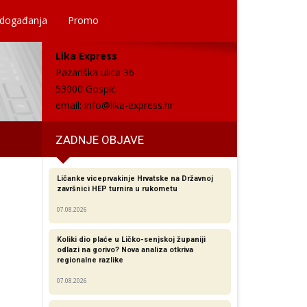
 događanja
Promo
Lika Express
Pazariška ulica 36
53000 Gospić
email:
info@lika-express.hr
ZADNJE OBJAVE
Ličanke viceprvakinje Hrvatske na Državnoj
završnici HEP turnira u rukometu
07.08.2026
Koliki dio plaće u Ličko-senjskoj županiji
odlazi na gorivo? Nova analiza otkriva
regionalne razlike​
07.08.2026