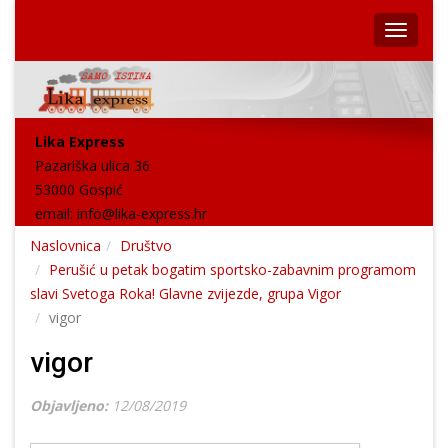
Lika Express
Pazariška ulica 36
53000 Gospić
email:
info@lika-express.hr
Naslovnica
Društvo
Perušić u petak bogatim sportsko-zabavnim programom
slavi Svetoga Roka! Glavne zvijezde, grupa Vigor
vigor
vigor
Objavljeno:
12/08/2019