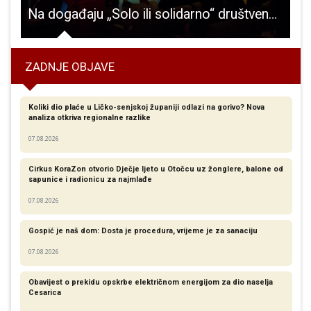
a projekta „Škola u šumi, šuma u školi“
Na događaju „Solo ili solidarno“ društveno angažirani srednjoškolci iz Zagreba i Gospića predstavili su različite aktivnosti društvenog i humanitarnog djelovanja
ZADNJE OBJAVE
Koliki dio plaće u Ličko-senjskoj županiji odlazi na gorivo? Nova
analiza otkriva regionalne razlike​
07.08.2026
Cirkus KoraZon otvorio Dječje ljeto u Otočcu uz žonglere, balone od
sapunice i radionicu za najmlađe
07.08.2026
Gospić je naš dom: Dosta je procedura, vrijeme je za sanaciju
07.08.2026
Obavijest o prekidu opskrbe električnom energijom za dio naselja
Cesarica