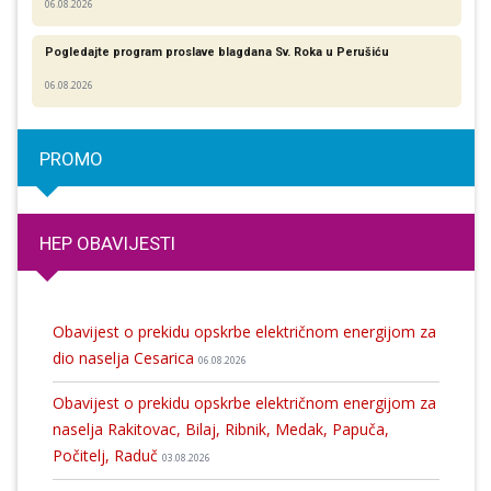
06.08.2026
Pogledajte program proslave blagdana Sv. Roka u Perušiću
06.08.2026
PROMO
HEP OBAVIJESTI
Obavijest o prekidu opskrbe električnom energijom za
dio naselja Cesarica
06.08.2026
Obavijest o prekidu opskrbe električnom energijom za
naselja Rakitovac, Bilaj, Ribnik, Medak, Papuča,
Počitelj, Raduč
03.08.2026