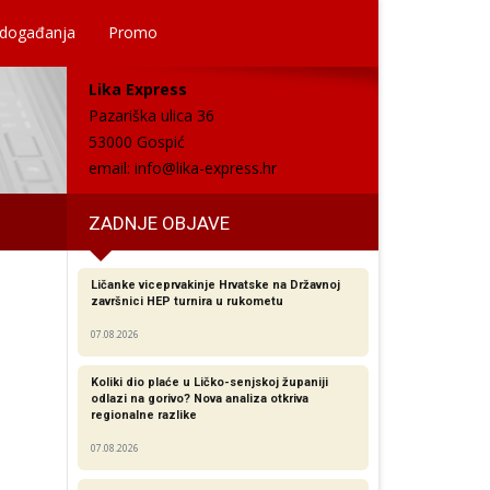
 događanja
Promo
Lika Express
Pazariška ulica 36
53000 Gospić
email:
info@lika-express.hr
ZADNJE OBJAVE
Ličanke viceprvakinje Hrvatske na Državnoj
završnici HEP turnira u rukometu
07.08.2026
Koliki dio plaće u Ličko-senjskoj županiji
odlazi na gorivo? Nova analiza otkriva
regionalne razlike​
07.08.2026