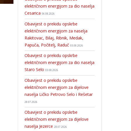
električnom energijom za dio naselja
Cesarica
06.08.2026
Obavijest o prekidu opskrbe
električnom energijom za naselja
Rakitovac, Bilaj, Ribnik, Medak,
Papuča, Počitelj, Raduč
03.08.2026
Obavijest o prekidu opskrbe
električnom energijom za dio naselja
Staro Selo
03.08.2026
Obavijest o prekidu opskrbe
električnom energijom za dijelove
naselja Ličko Petrovo Selo i Rešetar
28.07.2026
Obavijest o prekidu opskrbe
električnom energijom za dijelove
naselja Jezerce
28.07.2026