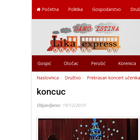
Početna
Politika
Gospodarstvo
Druš
Gospić
Otočac
Perušić
Korenica
Naslovnica
Društvo
Prekrasan koncert učenika
koncuc
Objavljeno:
19/12/2019