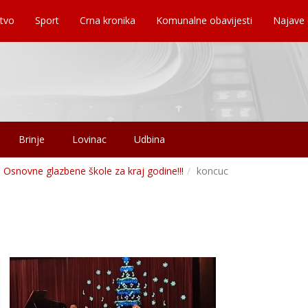
tvo
Sport
Crna kronika
Komunalne obavijesti
Najave
Brinje
Lovinac
Udbina
 Osnovne glazbene škole za kraj godine!!!
koncuc