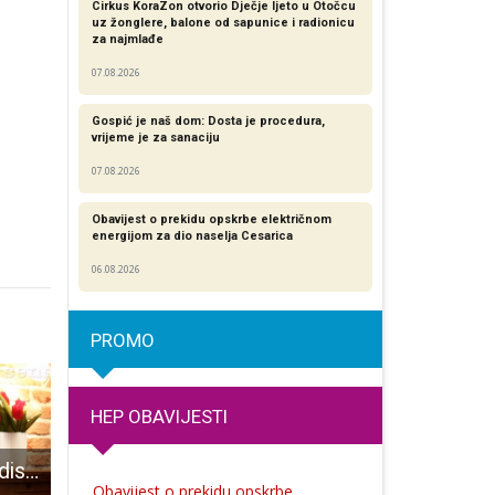
Cirkus KoraZon otvorio Dječje ljeto u Otočcu
uz žonglere, balone od sapunice i radionicu
za najmlađe
07.08.2026
Gospić je naš dom: Dosta je procedura,
vrijeme je za sanaciju
07.08.2026
Obavijest o prekidu opskrbe električnom
energijom za dio naselja Cesarica
06.08.2026
PROMO
HEP OBAVIJESTI
Book caffe Paradiso predstavlja knjigu “Čudesna moć hormona”!
U Ličko-senjskoj županiji trenutno su 42 aktivna slučaja oboljelih od COVID-19
Danas su dvije novooboljele osobe od COVID-19 u Gospiću
Obavijest o prekidu opskrbe