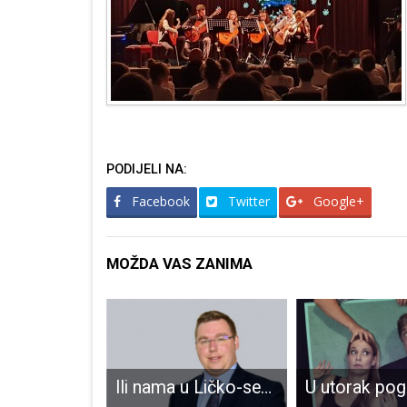
PODIJELI NA:
Facebook
Twitter
Google+
MOŽDA VAS ZANIMA
U protekla 24 sata jedna je novooboljela osoba u Otočcu
Ili nama u Ličko-senjskoj županiji ne treba takvog zapošljavanja ili netko ne radi svoj posao???