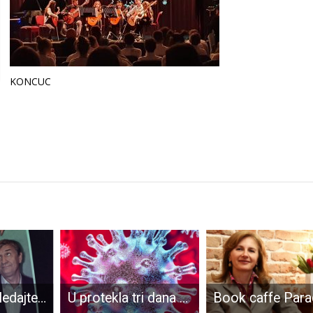
KONCUC
U utorak pogledajte predstavu “Nora-kuća lutaka”!
U protekla tri dana 31 je novooboljela osoba od COVID-19