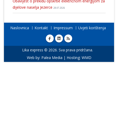
Obavijest o prekidu opskrbe električnom energijom za
dijelove naselja Jezerce
28.07.2026
Naslovnica
Kontakt
Impressum
Uvjeti korištenja
Lika express © 2026. Sva prava pridržana.
Web by:
Palea Media
| Hosting:
WMD