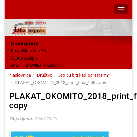
Lika Express
Pazariška ulica 36
53000 Gospić
email:
info@lika-express.hr
Naslovnica
Društvo
Što ću biti kad odrastem?
PLAKAT_OKOMITO_2018_print_final_200 copy
PLAKAT_OKOMITO_2018_print_f
copy
Objavljeno:
27/01/2020