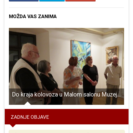
MOŽDA VAS ZANIMA
ali nogomet na gospićkom ljetnom turniru!
Do kraja kolovoza u Malom salonu Muzeja Like postavljena zanimljiva izložba “Bugarska i Hrvatska-mistika umjetnosti”
ZADNJE OBJAVE