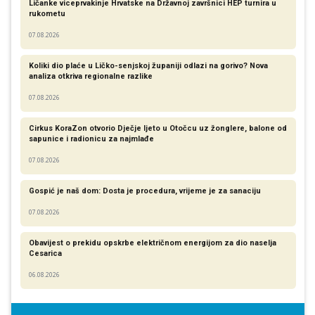
Ličanke viceprvakinje Hrvatske na Državnoj završnici HEP turnira u
rukometu
07.08.2026
Koliki dio plaće u Ličko-senjskoj županiji odlazi na gorivo? Nova
analiza otkriva regionalne razlike​
07.08.2026
Cirkus KoraZon otvorio Dječje ljeto u Otočcu uz žonglere, balone od
sapunice i radionicu za najmlađe
07.08.2026
Gospić je naš dom: Dosta je procedura, vrijeme je za sanaciju
07.08.2026
Obavijest o prekidu opskrbe električnom energijom za dio naselja
Cesarica
06.08.2026