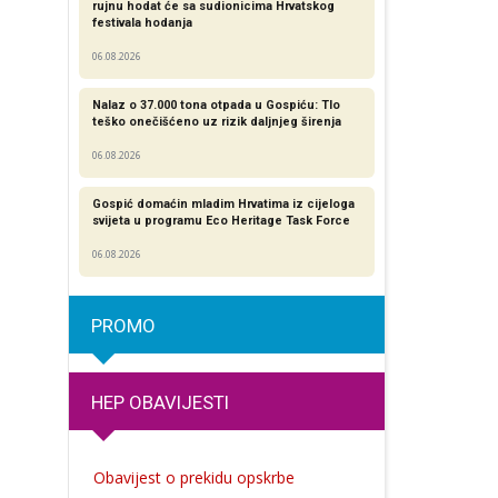
rujnu hodat će sa sudionicima Hrvatskog
festivala hodanja
06.08.2026
Nalaz o 37.000 tona otpada u Gospiću: Tlo
teško onečišćeno uz rizik daljnjeg širenja
06.08.2026
Gospić domaćin mladim Hrvatima iz cijeloga
svijeta u programu Eco Heritage Task Force
06.08.2026
PROMO
HEP OBAVIJESTI
Obavijest o prekidu opskrbe