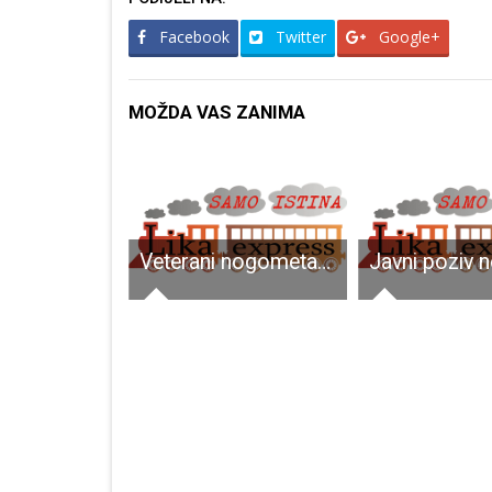
Facebook
Twitter
Google+
MOŽDA VAS ZANIMA
Odazovite se na projekt “Upoznaj Gospić”!
Veterani nogometaši, prijavite se na malonogometni turnir u Ličkom Osiku