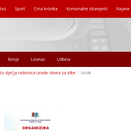
tvo
Sport
Crna kronika
Komunalne obavijesti
Najave
Brinje
Lovinac
Udbina
ću dječja radionica izrade okvira za slike
izrslik