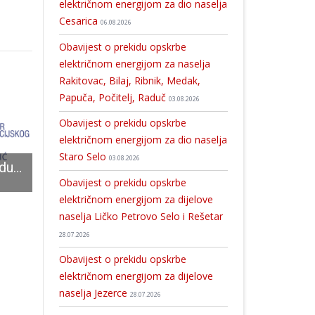
električnom energijom za dio naselja
Cesarica
06.08.2026
Obavijest o prekidu opskrbe
električnom energijom za naselja
Rakitovac, Bilaj, Ribnik, Medak,
Papuča, Počitelj, Raduč
03.08.2026
Obavijest o prekidu opskrbe
električnom energijom za dio naselja
Staro Selo
03.08.2026
Obavijest o prekidu opskrbe električnom energijom za dio naselja Rastovača
Problemi s vodoopskrbom na području Perušića
Gradonačelnik održao koordinacijski sastanak vezan za sanaciju prometnica na ko
Obavijest o prekidu opskrbe
električnom energijom za dijelove
naselja Ličko Petrovo Selo i Rešetar
28.07.2026
Obavijest o prekidu opskrbe
električnom energijom za dijelove
naselja Jezerce
28.07.2026