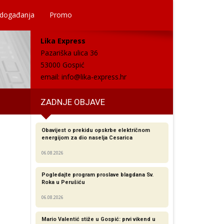
 događanja
Promo
Lika Express
Pazariška ulica 36
53000 Gospić
email:
info@lika-express.hr
ZADNJE OBJAVE
Obavijest o prekidu opskrbe električnom
energijom za dio naselja Cesarica
06.08.2026
Pogledajte program proslave blagdana Sv.
Roka u Perušiću
06.08.2026
Mario Valentić stiže u Gospić: prvi vikend u