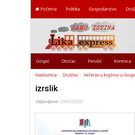
Početna
Politika
Gospodarstvo
Druš
Gospić
Otočac
Perušić
Korenica
Naslovnica
Društvo
Večeras u knjižnici u Gospi
izrslik
Objavljeno:
29/01/2020