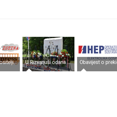
Javni poziv nositeljima prava na nekretninama na području Općine Perušić
U Rizvanuši odana počast „Velebitskim junacima“