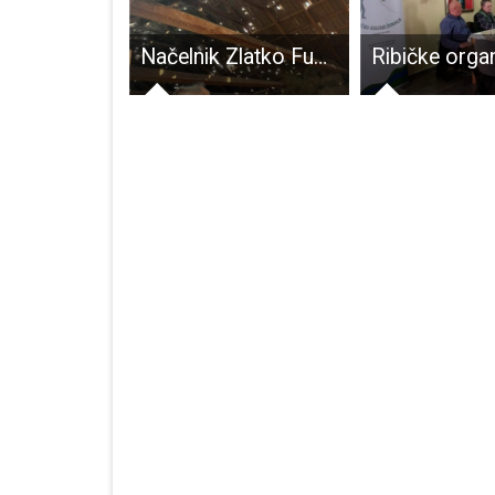
NK Croatia na korak do titule prvaka županijske lige!!!
Načelnik Zlatko Fumić obišao područja pogođena tučom: Općina Brinje najavila pomoć u sanaciji štete