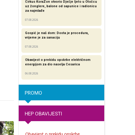
Cirkus KoraZon otvorio Dječje ljeto u Otočcu
uz žonglere, balone od sapunice i radionicu
za najmlađe
07.08.2026
Gospić je naš dom: Dosta je procedura,
vrijeme je za sanaciju
07.08.2026
Obavijest o prekidu opskrbe električnom
energijom za dio naselja Cesarica
06.08.2026
PROMO
HEP OBAVIJESTI
Obavijest o prekidu opskrbe