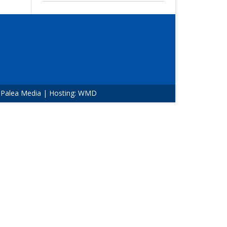
:
Palea Media
| Hosting:
WMD