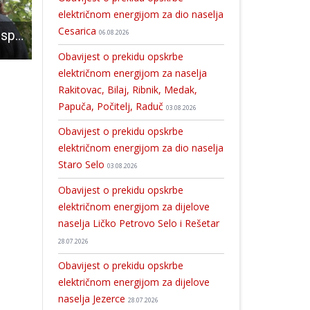
električnom energijom za dio naselja
Cesarica
ČESTITAMO: Gospićanka Ana Starčević osvojila prvo mjesto na Državnom natjecanju učenika strukovnih škola – WorldSkills Croatia 2021
U finalu Zimske košarkaške lige u Gospiću danas se sastaju Sizzling hot i Drunk taktičari
Uskoro energetska obnova zgrade ambulante Doma zdravlja u Ud
06.08.2026
Obavijest o prekidu opskrbe
električnom energijom za naselja
Rakitovac, Bilaj, Ribnik, Medak,
Papuča, Počitelj, Raduč
03.08.2026
Obavijest o prekidu opskrbe
električnom energijom za dio naselja
Staro Selo
03.08.2026
Obavijest o prekidu opskrbe
električnom energijom za dijelove
naselja Ličko Petrovo Selo i Rešetar
28.07.2026
Obavijest o prekidu opskrbe
električnom energijom za dijelove
naselja Jezerce
28.07.2026