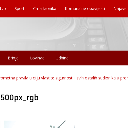
tvo
Sport
Crna kronika
Komunalne obavijesti
Najave
Brinje
Lovinac
Udbina
metna pravila u cilju vlastite sigurnosti i svih ostalih sudionika u pr
x500px_rgb