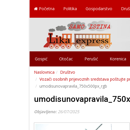
Početna
Politika
Gospodarstvo
Druš
Gospić
Otočac
Perušić
Korenica
Naslovnica
Društvo
Vozači osobnih prijevoznih sredstava poštujte pro
umodisunovapravila_750x500px_rgb
umodisunovapravila_750
Objavljeno:
26/07/2025