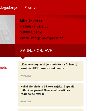
 događanja
Promo
Lika Express
Pazariška ulica 36
53000 Gospić
email:
info@lika-express.hr
ZADNJE OBJAVE
Ličanke viceprvakinje Hrvatske na Državnoj
ometu
završnici HEP turnira u rukometu
07.08.2026
Koliki dio plaće u Ličko-senjskoj županiji
odlazi na gorivo? Nova analiza otkriva
regionalne razlike​
07.08.2026