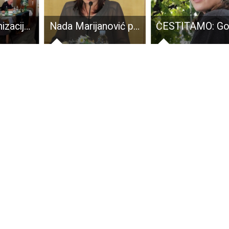
Ribičke organizacije aktivne na gradskoj i županijskoj razini
Nada Marijanović poručila Darku Milinoviću da je zapanjujuća njegova komunikacija koja je ispod svake razine