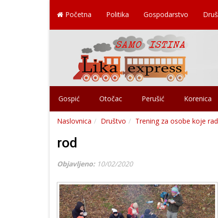
Početna
Politika
Gospodarstvo
Druš
Gospić
Otočac
Perušić
Korenica
Naslovnica
Društvo
Trening za osobe koje ra
rod
Objavljeno:
10/02/2020