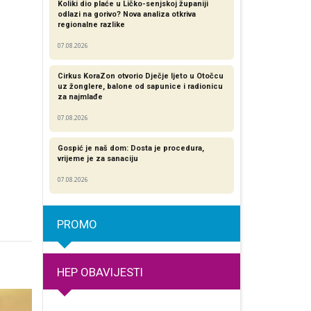
Koliki dio plaće u Ličko-senjskoj županiji
odlazi na gorivo? Nova analiza otkriva
regionalne razlike​
07.08.2026
Cirkus KoraZon otvorio Dječje ljeto u Otočcu
uz žonglere, balone od sapunice i radionicu
za najmlađe
07.08.2026
Gospić je naš dom: Dosta je procedura,
vrijeme je za sanaciju
07.08.2026
PROMO
HEP OBAVIJESTI