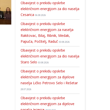
Obavijest o prekidu opskrbe
električnom energijom za dio naselja
Cesarica
Potpisani ugovori o radu sa koordinatoricama projekta „Zaželi“
LIJEPO: u Gospiću bi se trebao graditi Muzej Domovinskog rata, a u Otočcu Ustanova za trajni smještaj hrvatskih branitelja!!!
Valentinovo u Pučk
06.08.2026
Obavijest o prekidu opskrbe
električnom energijom za naselja
Rakitovac, Bilaj, Ribnik, Medak,
Papuča, Počitelj, Raduč
03.08.2026
Obavijest o prekidu opskrbe
električnom energijom za dio naselja
Staro Selo
03.08.2026
Obavijest o prekidu opskrbe
električnom energijom za dijelove
naselja Ličko Petrovo Selo i Rešetar
28.07.2026
Obavijest o prekidu opskrbe
električnom energijom za dijelove
naselja Jezerce