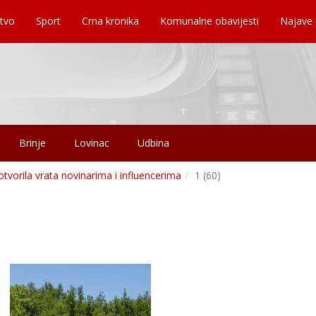
tvo
Sport
Crna kronika
Komunalne obavijesti
Najave
Brinje
Lovinac
Udbina
otvorila vrata novinarima i influencerima
1 (60)