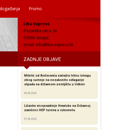
 događanja
Promo
Lika Express
Pazariška ulica 36
53000 Gospić
email:
info@lika-express.hr
ZADNJE OBJAVE
Miletić od Božinovića zatražio hitnu istragu
zbog sumnje na nezakonito odlaganje
otpada na državnom zemljištu u Udbini
08.08.2026
Ličanke viceprvakinje Hrvatske na Državnoj
završnici HEP turnira u rukometu
07.08.2026