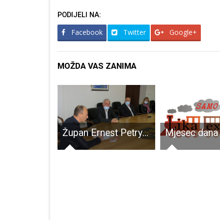
PODIJELI NA:
Facebook
Twitter
Google+
MOŽDA VAS ZANIMA
Tea Mlinarić iz Senja na izboru za Miss svijeta osvojila odlično 28.mjesto!!!
Župan Ernest Petry primio darivatelje krvi povodom njihovog Dana