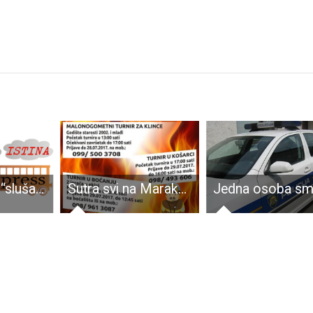
Mjesec dana “slušaj drugačije” radija
Sutra svi na Marakanu!!!