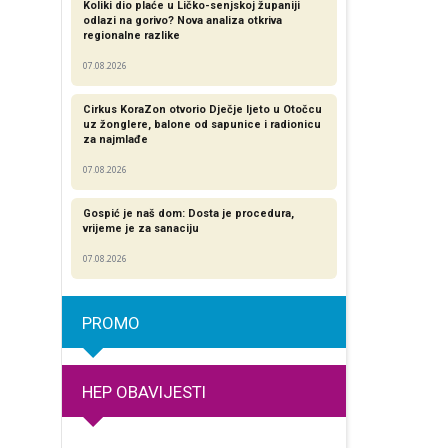
Koliki dio plaće u Ličko-senjskoj županiji
odlazi na gorivo? Nova analiza otkriva
regionalne razlike​
07.08.2026
Cirkus KoraZon otvorio Dječje ljeto u Otočcu
uz žonglere, balone od sapunice i radionicu
za najmlađe
07.08.2026
Gospić je naš dom: Dosta je procedura,
vrijeme je za sanaciju
07.08.2026
PROMO
HEP OBAVIJESTI