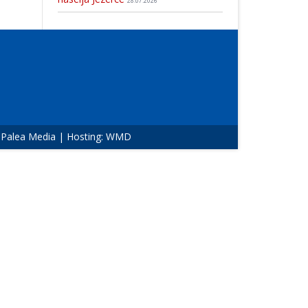
28.07.2026
:
Palea Media
| Hosting:
WMD