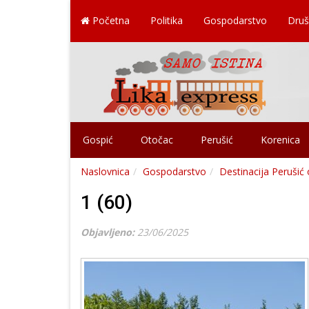
Početna
Politika
Gospodarstvo
Druš
Gospić
Otočac
Perušić
Korenica
Naslovnica
Gospodarstvo
Destinacija Perušić 
1 (60)
Objavljeno:
23/06/2025