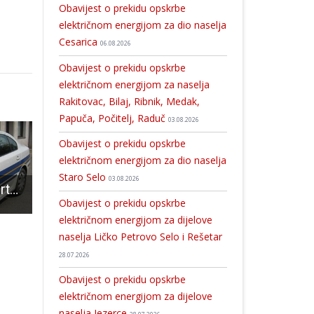
Obavijest o prekidu opskrbe
električnom energijom za dio naselja
Cesarica
06.08.2026
Obavijest o prekidu opskrbe
električnom energijom za naselja
Rakitovac, Bilaj, Ribnik, Medak,
Papuča, Počitelj, Raduč
03.08.2026
Obavijest o prekidu opskrbe
električnom energijom za dio naselja
Staro Selo
03.08.2026
Jedna osoba smrtno stradala na D1 u Jošanima
Gorski spašavatelji spasili tri psa
VAŽNO: voda nije za piće u Velikoj i Maloj Plani, Podastrani i Donjim Pazar
Obavijest o prekidu opskrbe
električnom energijom za dijelove
naselja Ličko Petrovo Selo i Rešetar
28.07.2026
Obavijest o prekidu opskrbe
električnom energijom za dijelove
naselja Jezerce