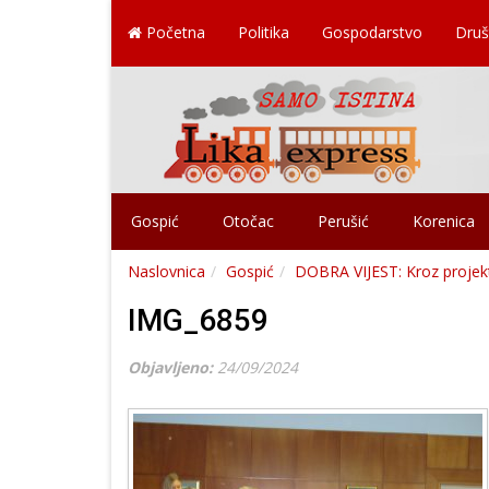
Početna
Politika
Gospodarstvo
Druš
Gospić
Otočac
Perušić
Korenica
Naslovnica
Gospić
DOBRA VIJEST: Kroz projekt
IMG_6859
Objavljeno:
24/09/2024