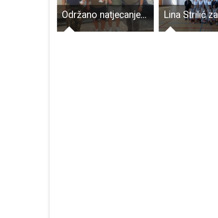
U čast heroju Domovinskog rata: Gospić domaćin Memorijalnog kickboxing kupa “Damir Tomljanović – Gavran“
Održano natjecanje u ribolovu na plovak za ribiče starije od 40 godina