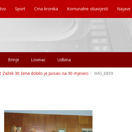
tvo
Sport
Crna kronika
Komunalne obavijesti
Najave
Brinje
Lovinac
Udbina
 Zaželi 30 žena dobilo je posao na 30 mjeseci
IMG_6859