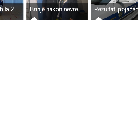
Lina Strilić zabila 26 koševa, Vodice ipak prejake za Gospić
Brinje nakon nevremena: Načelnik Fumić najavio sanaciju i uputio važan apel mještanima