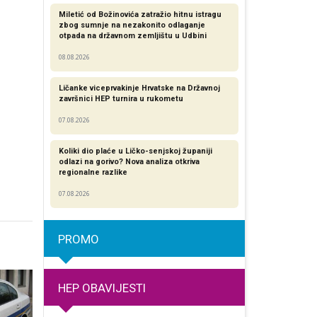
Miletić od Božinovića zatražio hitnu istragu
zbog sumnje na nezakonito odlaganje
otpada na državnom zemljištu u Udbini
08.08.2026
Ličanke viceprvakinje Hrvatske na Državnoj
završnici HEP turnira u rukometu
07.08.2026
Koliki dio plaće u Ličko-senjskoj županiji
odlazi na gorivo? Nova analiza otkriva
regionalne razlike​
07.08.2026
PROMO
HEP OBAVIJESTI