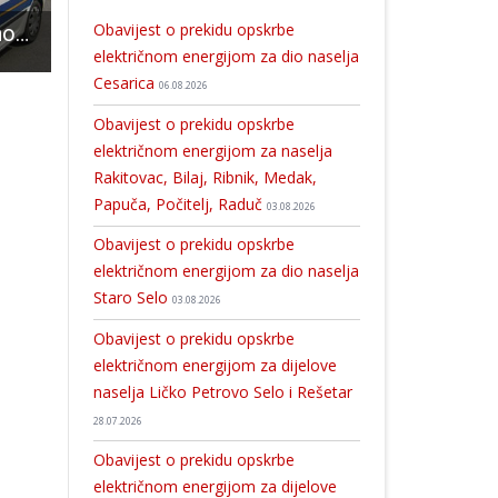
Obavijest o prekidu opskrbe
Rezultati pojačanog nadzora tehničke ispravnosti vozila
U Pastoralnom centru župe svetoga Josipa u Ličkom Osiku bit će prikazan film o tragediji Škabrnje 1991.godine
Novi veliki skok: danas 82 novooboljele osobe od COVI
električnom energijom za dio naselja
Cesarica
06.08.2026
Obavijest o prekidu opskrbe
električnom energijom za naselja
Rakitovac, Bilaj, Ribnik, Medak,
Papuča, Počitelj, Raduč
03.08.2026
Obavijest o prekidu opskrbe
električnom energijom za dio naselja
Staro Selo
03.08.2026
Obavijest o prekidu opskrbe
električnom energijom za dijelove
naselja Ličko Petrovo Selo i Rešetar
28.07.2026
Obavijest o prekidu opskrbe
električnom energijom za dijelove