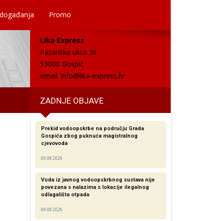
 događanja
Promo
Lika Express
Pazariška ulica 36
53000 Gospić
email:
info@lika-express.hr
ZADNJE OBJAVE
Prekid vodoopskrbe na području Grada
Gospića zbog puknuća magistralnog
cjevovoda
09.08.2026
Voda iz javnog vodoopskrbnog sustava nije
povezana s nalazima s lokacije ilegalnog
odlagališta otpada
09.08.2026