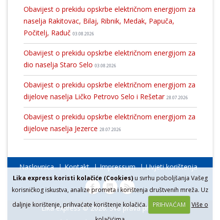
Obavijest o prekidu opskrbe električnom energijom za
naselja Rakitovac, Bilaj, Ribnik, Medak, Papuča,
Počitelj, Raduč
03.08.2026
Obavijest o prekidu opskrbe električnom energijom za
dio naselja Staro Selo
03.08.2026
Obavijest o prekidu opskrbe električnom energijom za
dijelove naselja Ličko Petrovo Selo i Rešetar
28.07.2026
Obavijest o prekidu opskrbe električnom energijom za
dijelove naselja Jezerce
28.07.2026
Naslovnica
Kontakt
Impressum
Uvjeti korištenja
Lika express koristi kolačiće (Cookies)
u svrhu poboljšanja Vašeg
korisničkog iskustva, analize prometa i korištenja društvenih mreža. Uz
daljnje korištenje, prihvaćate korištenje kolačića.
PRIHVAĆAM
Više o
Lika express © 2026. Sva prava pridržana.
kolačićima