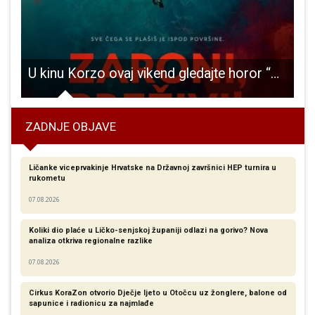
ciji EU projekata Horizon2020 BioVill i Coolheating
U kinu Korzo ovaj vikend gledajte horor “Zaroni, preživi”
ZADNJE OBJAVE
Ličanke viceprvakinje Hrvatske na Državnoj završnici HEP turnira u
rukometu
07.08.2026
Koliki dio plaće u Ličko-senjskoj županiji odlazi na gorivo? Nova
analiza otkriva regionalne razlike​
07.08.2026
Cirkus KoraZon otvorio Dječje ljeto u Otočcu uz žonglere, balone od
sapunice i radionicu za najmlađe