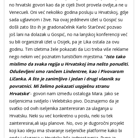
no hrvatski govori kao da je cijeli život provela ovdje,a ne u
Venecueli. Oni već nekoliko godina posluju u Hrvatskoj, gdje
sada uglavnom i žive. Na ovaj jeddnevni izlet u Gospić su
došli zato što ih je gradonačelnik Karlo Starčević pozvao
još lani na dolazak u Gospić, no na lanjskoj konferenciji već
su bili organizirali izlet u Osijek, pa je Lika ostala za ovu
godinu. Tim izletima žele pokazati da Lici treba više reklame
nego nekim već poznatim turističkim mjestima. “
Isto tako
mislimo da svaka regija u Hrvatskoj ima nešto ponuditi.
Oduševljeni smo rančem Lindentree, kao i Pivovarom
Ličanka. A što je zanimljivo i jedan i drugi vlasnik su
povratnici. Mi želimo pokazati uspješnu stranu
Hrvatske
“- govori nam između ostaloga Mara. Jako se
iseljenicima svidjelo i Velebitsko pivo. Doznajemo da je
svatko od ovih iseljenika zainteresiran za ulaganja u
Hrvatsku. Neki su već konkretno u poslu, neki su tek
zainteresirai,ali iaju planove. No, ovo je dugoročni projekt
koji kao ideju ima stvaranje iseljeničke platforme kako bi
onda i ulaganja u Hrvatsku bila jednostavnija. Puno je