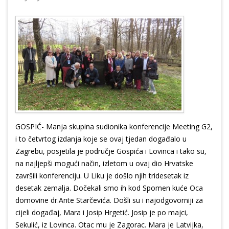
GOSPIĆ- Manja skupina sudionika konferencije Meeting G2,
i to četvrtog izdanja koje se ovaj tjedan događalo u
Zagrebu, posjetila je područje Gospića i Lovinca i tako su,
na najljepši mogući način, izletom u ovaj dio Hrvatske
završili konferenciju. U Liku je došlo njih tridesetak iz
desetak zemalja. Dočekali smo ih kod Spomen kuće Oca
domovine dr.Ante Starčevića. Došli su i najodgovorniji za
cijeli događaj, Mara i Josip Hrgetić. Josip je po majci,
Sekulić, iz Lovinca. Otac mu je Zagorac. Mara je Latvijka,