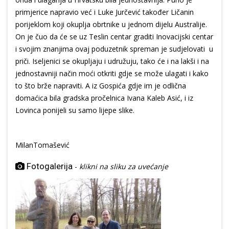
primjerice napravio već i Luke Jurčević također Ličanin
porijeklom koji okuplja obrtnike u jednom dijelu Australije.
On je čuo da će se uz Teslin centar graditi Inovacijski centar
i svojim znanjima ovaj poduzetnik spreman je sudjelovati u
priči. Iseljenici se okupljaju i udružuju, tako će i na lakši i na
jednostavniji način moći otkriti gdje se može ulagati i kako
to što brže napraviti. A iz Gospića gdje im je odlična
domaćica bila gradska pročelnica Ivana Kaleb Asić, i iz
Lovinca ponijeli su samo lijepe slike.
MilanTomašević
Fotogalerija
-
klikni na sliku za uvećanje