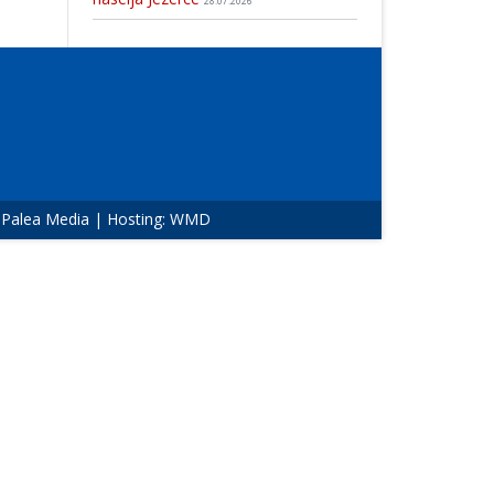
28.07.2026
:
Palea Media
| Hosting:
WMD