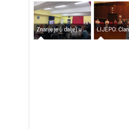
Afrička svinjska kuga potvrđena u Srbiji – u Hrvatskoj na snazi preventivne mjere
Znanje je (i dalje) u modi