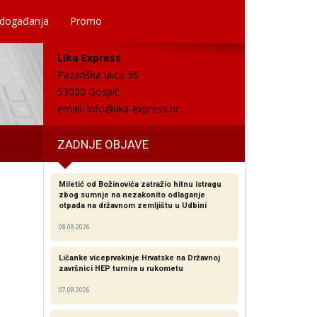
 događanja
Promo
Lika Express
Pazariška ulica 36
53000 Gospić
email:
info@lika-express.hr
ZADNJE OBJAVE
Miletić od Božinovića zatražio hitnu istragu
zbog sumnje na nezakonito odlaganje
otpada na državnom zemljištu u Udbini
08.08.2026
Ličanke viceprvakinje Hrvatske na Državnoj
završnici HEP turnira u rukometu
07.08.2026