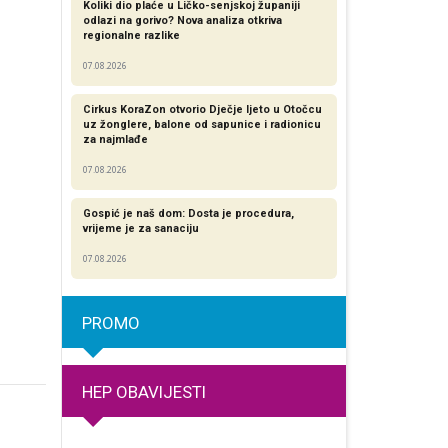
Koliki dio plaće u Ličko-senjskoj županiji
odlazi na gorivo? Nova analiza otkriva
regionalne razlike​
07.08.2026
Cirkus KoraZon otvorio Dječje ljeto u Otočcu
uz žonglere, balone od sapunice i radionicu
za najmlađe
07.08.2026
Gospić je naš dom: Dosta je procedura,
vrijeme je za sanaciju
07.08.2026
PROMO
HEP OBAVIJESTI