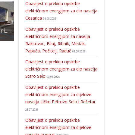
Obavijest o prekidu opskrbe
električnom energijom za dio naselja
Cesarica
06.08.2026
Obavijest o prekidu opskrbe
Dozvoljen rad tržnicama uz posebne mjere
Proveden očevid, poduzimaju se i druge dokazne radnje: Tri muškaraca smrtno stradala u prometnoj nesreći
ČESTITAMO: Josipa Milković nova je tajnica Rukometnog kluba Gospić
električnom energijom za naselja
Rakitovac, Bilaj, Ribnik, Medak,
Papuča, Počitelj, Raduč
03.08.2026
Obavijest o prekidu opskrbe
električnom energijom za dio naselja
Staro Selo
03.08.2026
Obavijest o prekidu opskrbe
električnom energijom za dijelove
naselja Ličko Petrovo Selo i Rešetar
28.07.2026
Obavijest o prekidu opskrbe
električnom energijom za dijelove
naselja Jezerce