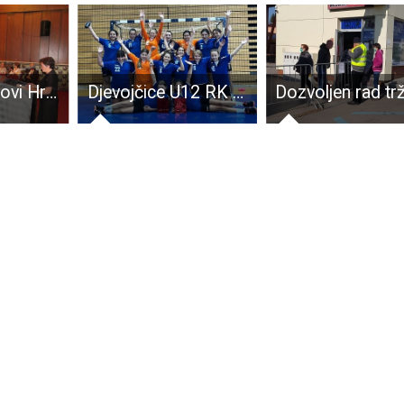
LIJEPO: Članovi Hrvatske izvandomovinske lirike osnovane u SAD-u posjetili Gospić
Djevojčice U12 RK Gospić na krilima Mie Vukelić i Petre Balenović do dvije uvjerljive pobjede