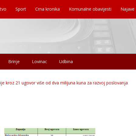
tvo
Sport
Crna kronika
Komunalne obavijesti
Najave
Brinje
Lovinac
Udbina
ije kroz 21 ugovor više od dva milijuna kuna za razvoj poslovanja