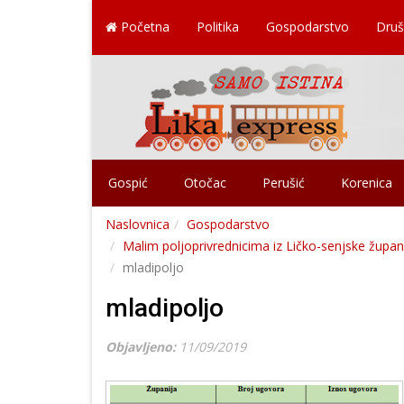
Početna
Politika
Gospodarstvo
Druš
Gospić
Otočac
Perušić
Korenica
Naslovnica
Gospodarstvo
Malim poljoprivrednicima iz Ličko-senjske župan
mladipoljo
mladipoljo
Objavljeno:
11/09/2019