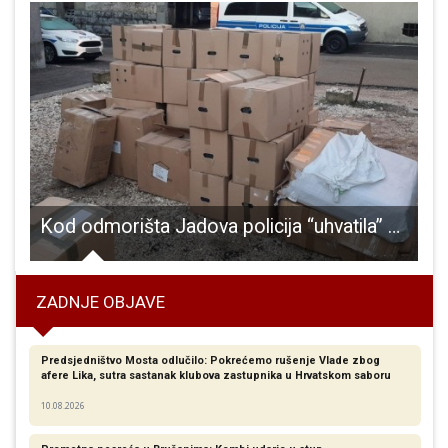
bog puknuća magistralnog cjevovoda Gospić- Medak
Kod odmorišta Jadova policija “uhvatila” više od 800 kilograma švercanog duhana
ZADNJE OBJAVE
Predsjedništvo Mosta odlučilo: Pokrećemo rušenje Vlade zbog
afere Lika, sutra sastanak klubova zastupnika u Hrvatskom saboru
10.08.2026