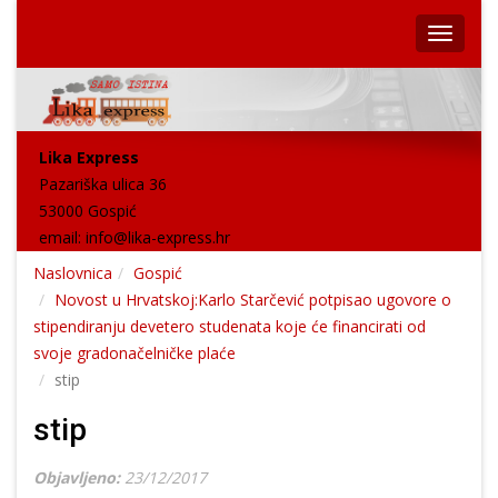
Lika Express
Pazariška ulica 36
53000 Gospić
email:
info@lika-express.hr
Naslovnica
Gospić
Novost u Hrvatskoj:Karlo Starčević potpisao ugovore o
stipendiranju devetero studenata koje će financirati od
svoje gradonačelničke plaće
stip
stip
Objavljeno:
23/12/2017