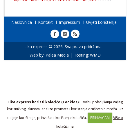
28.07.2026
Naslovnica
Kontakt
Impressum
Uvjeti korištenja
Lika express © 2026. Sva prava pridržana.
Web by:
Palea Media
| Hosting:
WMD
Lika express koristi kolačiće (Cookies)
u svrhu poboljšanja Vašeg
korisničkog iskustva, analize prometa i korištenja društvenih mreža. Uz
daljnje korištenje, prihvaćate korištenje kolačića.
PRIHVAĆAM
Više o
kolačićima