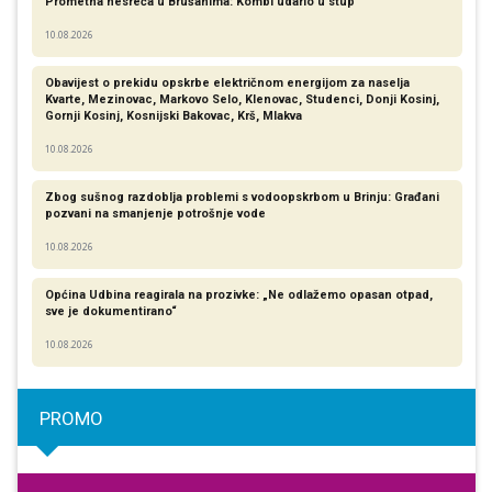
Prometna nesreća u Brušanima: Kombi udario u stup
10.08.2026
Obavijest o prekidu opskrbe električnom energijom za naselja
Kvarte, Mezinovac, Markovo Selo, Klenovac, Studenci, Donji Kosinj,
Gornji Kosinj, Kosnijski Bakovac, Krš, Mlakva
10.08.2026
Zbog sušnog razdoblja problemi s vodoopskrbom u Brinju: Građani
pozvani na smanjenje potrošnje vode
10.08.2026
Općina Udbina reagirala na prozivke: „Ne odlažemo opasan otpad,
sve je dokumentirano“
10.08.2026
PROMO