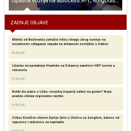
ava se treći Memorijalni rukometni turnir “Joso Starčević-Ćele”
Opasna vožnja na autocesti A-1, 40-godišnjak iz Zagreba vozio 211 km/h
ZADNJE OBJAVE
Miletić od Božinovića zatražio hitnu istragu zbog sumnje na
nezakonito odlaganje otpada na državnom zemljištu u Udbini
08.08.2026
Ličanke viceprvakinje Hrvatske na Državnoj završnici HEP turnira u
rukometu
07.08.2026
Koliki dio plaće u Ličko-senjskoj županiji odlazi na gorivo? Nova
analiza otkriva regionalne razlike​
07.08.2026
Cirkus KoraZon otvorio Dječje ljeto u Otočcu uz žonglere, balone od
sapunice i radionicu za najmlađe
07.08.2026