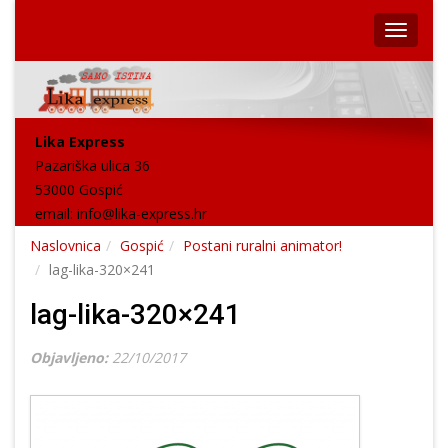
Lika Express
Pazariška ulica 36
53000 Gospić
email:
info@lika-express.hr
Naslovnica
Gospić
Postani ruralni animator!
lag-lika-320×241
lag-lika-320×241
Objavljeno:
22/10/2017